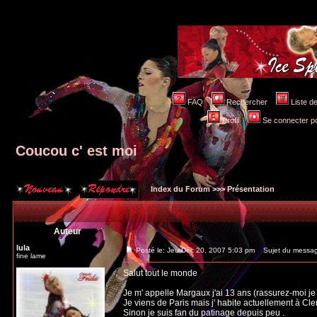
FAQ
Rechercher
Liste 
Profil
Se connecter po
Coucou c' est moi
Index du Forum
>>>
Présentation
Auteur
lula
Posté le: Jeu Déc 20, 2007 5:03 pm
Sujet du message
fine lame
Salut tout le monde
Je m' appelle Margaux j'ai 13 ans (rassurez-moi je 
Je viens de Paris mais j' habite actuellement à Cl
Sinon je suis fan du patinage depuis peu .