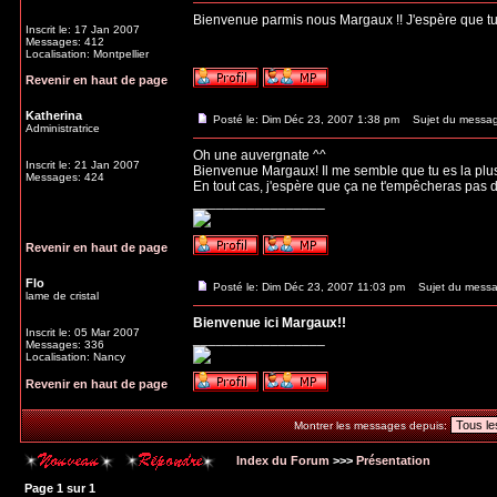
Bienvenue parmis nous Margaux !! J'espère que tu te
Inscrit le: 17 Jan 2007
Messages: 412
Localisation: Montpellier
Revenir en haut de page
Katherina
Posté le: Dim Déc 23, 2007 1:38 pm
Sujet du messag
Administratrice
Oh une auvergnate ^^
Inscrit le: 21 Jan 2007
Bienvenue Margaux! Il me semble que tu es la plus 
Messages: 424
En tout cas, j'espère que ça ne t'empêcheras pas 
_________________
Revenir en haut de page
Flo
Posté le: Dim Déc 23, 2007 11:03 pm
Sujet du messa
lame de cristal
Bienvenue ici Margaux!!
Inscrit le: 05 Mar 2007
_________________
Messages: 336
Localisation: Nancy
Revenir en haut de page
Montrer les messages depuis:
Index du Forum
>>>
Présentation
Page
1
sur
1