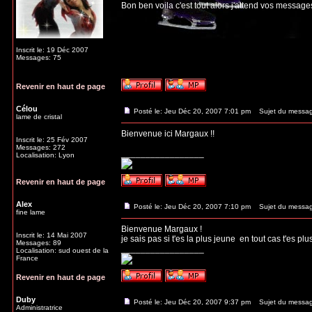
Bon ben voila c'est tout alors j'attend vos message
Inscrit le: 19 Déc 2007
Messages: 75
Revenir en haut de page
Célou
Posté le: Jeu Déc 20, 2007 7:01 pm
Sujet du messag
lame de cristal
Bienvenue ici Margaux !!
Inscrit le: 25 Fév 2007
Messages: 272
_________________
Localisation: Lyon
Revenir en haut de page
Alex
Posté le: Jeu Déc 20, 2007 7:10 pm
Sujet du messag
fine lame
Bienvenue Margaux !
Inscrit le: 14 Mai 2007
je sais pas si t'es la plus jeune
en tout cas t'es plu
Messages: 89
_________________
Localisation: sud ouest de la
France
Revenir en haut de page
Duby
Posté le: Jeu Déc 20, 2007 9:37 pm
Sujet du messag
Administratrice