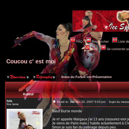
FAQ
Rechercher
Liste 
Profil
Se connecter po
Coucou c' est moi
Index du Forum
>>>
Présentation
Auteur
lula
Posté le: Jeu Déc 20, 2007 5:03 pm
Sujet du messag
fine lame
Salut tout le monde
Je m' appelle Margaux j'ai 13 ans (rassurez-moi je
Je viens de Paris mais j' habite actuellement à C
Sinon je suis fan du patinage depuis peu .