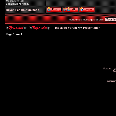
Messages: 336
Localisation: Nancy
Revenir en haut de page
Montrer les messages depuis:
Index du Forum
>>>
Présentation
Page
1
sur
1
Powered by
Tra
Inscripti