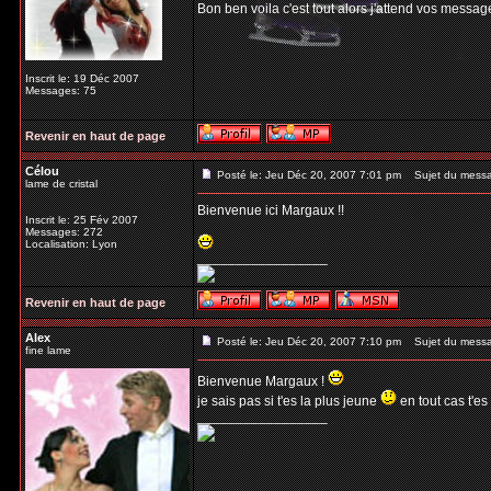
Bon ben voila c'est tout alors j'attend vos messag
Inscrit le: 19 Déc 2007
Messages: 75
Revenir en haut de page
Célou
Posté le: Jeu Déc 20, 2007 7:01 pm
Sujet du mess
lame de cristal
Bienvenue ici Margaux !!
Inscrit le: 25 Fév 2007
Messages: 272
Localisation: Lyon
_________________
Revenir en haut de page
Alex
Posté le: Jeu Déc 20, 2007 7:10 pm
Sujet du mess
fine lame
Bienvenue Margaux !
je sais pas si t'es la plus jeune
en tout cas t'es
_________________