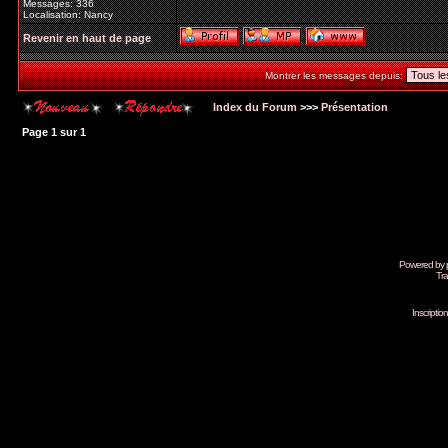
Messages: 336
Localisation: Nancy
Revenir en haut de page
Montrer les messages depuis:
Index du Forum
>>>
Présentation
Page
1
sur
1
Powered by
Tra
Inscripti