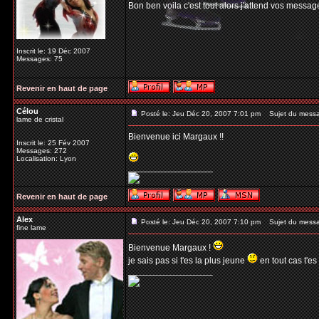
Bon ben voila c'est tout alors j'attend vos messag
Inscrit le: 19 Déc 2007
Messages: 75
Revenir en haut de page
Célou
Posté le: Jeu Déc 20, 2007 7:01 pm
Sujet du mess
lame de cristal
Bienvenue ici Margaux !!
Inscrit le: 25 Fév 2007
Messages: 272
Localisation: Lyon
_________________
Revenir en haut de page
Alex
Posté le: Jeu Déc 20, 2007 7:10 pm
Sujet du mess
fine lame
Bienvenue Margaux !
je sais pas si t'es la plus jeune
en tout cas t'es
_________________