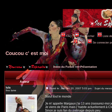
FAQ
Rechercher
Liste 
Profil
Se connecter po
Coucou c' est moi
Index du Forum
>>>
Présentation
Auteur
lula
Posté le: Jeu Déc 20, 2007 5:03 pm
Sujet du messag
fine lame
Salut tout le monde
Je m' appelle Margaux j'ai 13 ans (rassurez-moi je
Je viens de Paris mais j' habite actuellement à C
Sinon je suis fan du patinage depuis peu .