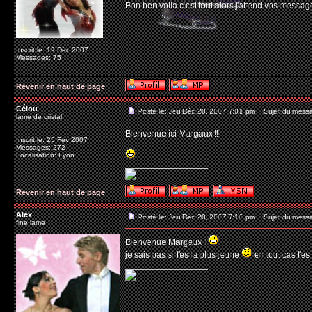
Bon ben voila c'est tout alors j'attend vos messag
Inscrit le: 19 Déc 2007
Messages: 75
Revenir en haut de page
Célou
Posté le: Jeu Déc 20, 2007 7:01 pm
Sujet du mess
lame de cristal
Bienvenue ici Margaux !!
Inscrit le: 25 Fév 2007
Messages: 272
Localisation: Lyon
_________________
Revenir en haut de page
Alex
Posté le: Jeu Déc 20, 2007 7:10 pm
Sujet du mess
fine lame
Bienvenue Margaux !
je sais pas si t'es la plus jeune
en tout cas t'es
_________________