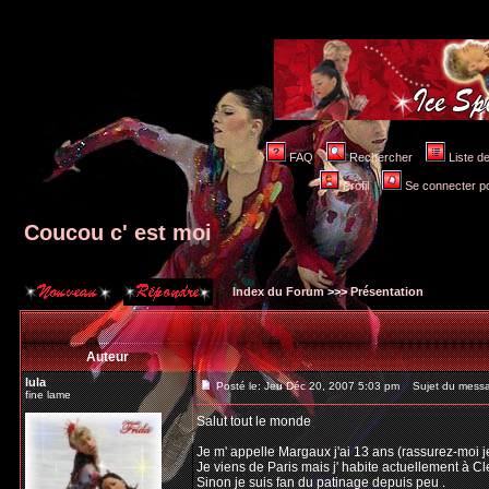
FAQ
Rechercher
Liste 
Profil
Se connecter po
Coucou c' est moi
Index du Forum
>>>
Présentation
Auteur
lula
Posté le: Jeu Déc 20, 2007 5:03 pm
Sujet du messag
fine lame
Salut tout le monde
Je m' appelle Margaux j'ai 13 ans (rassurez-moi je
Je viens de Paris mais j' habite actuellement à C
Sinon je suis fan du patinage depuis peu .