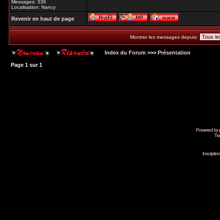
Messages: 336
Localisation: Nancy
Revenir en haut de page
Montrer les messages depuis:
Index du Forum
>>>
Présentation
Page
1
sur
1
Powered by
Tra
Inscripti