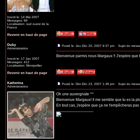
Inscrit le: 14 Mai 2007
Messages: 89
Localisation: sud ouest de la
France
Revenir en haut de page
Duby
Posté le: Jeu Déc 20, 2007 9:37 pm
Sujet du mess
Administratrice
Bienvenue parmis nous Margaux !! J'espère que tu t
Inscrit le: 17 Jan 2007
Messages: 412
Localisation: Montpellier
Revenir en haut de page
Katherina
Posté le: Dim Déc 23, 2007 1:38 pm
Sujet du mess
Administratrice
Oh une auvergnate ^^
Bienvenue Margaux! Il me semble que tu es la plus
En tout cas, j'espère que ça ne t'empêcheras pas
_________________