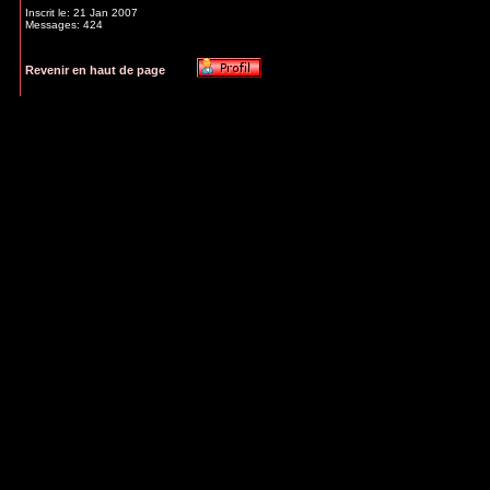
Inscrit le: 21 Jan 2007
Messages: 424
Revenir en haut de page
Flo
Posté le: Dim Déc 23, 2007 11:03 pm
Sujet du mess
lame de cristal
Bienvenue ici Margaux!!
Inscrit le: 05 Mar 2007
_________________
Messages: 336
Localisation: Nancy
Revenir en haut de page
Index du Forum
>>>
Présentation
Page
1
sur
1