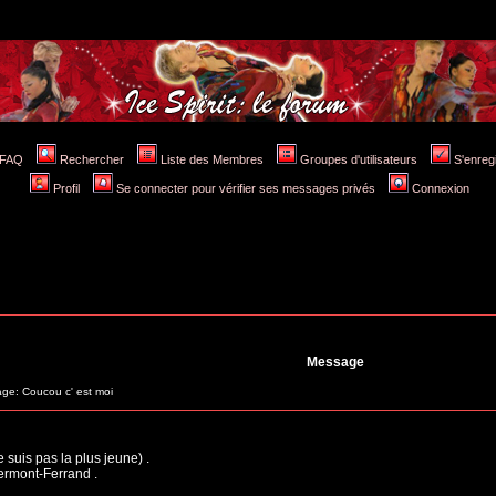
FAQ
Rechercher
Liste des Membres
Groupes d'utilisateurs
S'enreg
Profil
Se connecter pour vérifier ses messages privés
Connexion
Message
e: Coucou c' est moi
 suis pas la plus jeune) .
lermont-Ferrand .