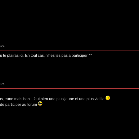
age:
e plairas ici. En tout cas, n'hésites pas à participer ^^
age:
 jeune mais bon il faut bien une plus jeune et une plus vieille
 de participer au forum