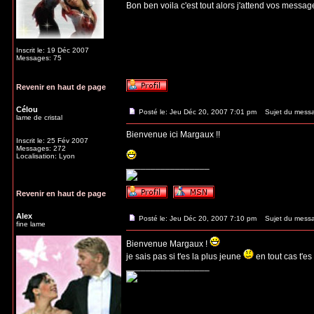
Bon ben voila c'est tout alors j'attend vos messag
Inscrit le: 19 Déc 2007
Messages: 75
Revenir en haut de page
Célou
Posté le: Jeu Déc 20, 2007 7:01 pm
Sujet du mess
lame de cristal
Bienvenue ici Margaux !!
Inscrit le: 25 Fév 2007
Messages: 272
Localisation: Lyon
_________________
Revenir en haut de page
Alex
Posté le: Jeu Déc 20, 2007 7:10 pm
Sujet du mess
fine lame
Bienvenue Margaux !
je sais pas si t'es la plus jeune
en tout cas t'es
_________________