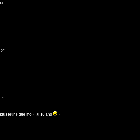
es
age:
age:
 plus jeune que moi (j'ai 16 ans
)