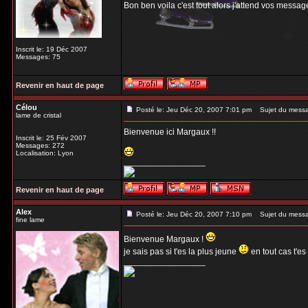
Bon ben voila c'est tout alors j'attend vos messag
Inscrit le: 19 Déc 2007
Messages: 75
Revenir en haut de page
Célou
Posté le: Jeu Déc 20, 2007 7:01 pm
Sujet du mess
lame de cristal
Bienvenue ici Margaux !!
Inscrit le: 25 Fév 2007
Messages: 272
Localisation: Lyon
_________________
Revenir en haut de page
Alex
Posté le: Jeu Déc 20, 2007 7:10 pm
Sujet du mess
fine lame
Bienvenue Margaux !
je sais pas si t'es la plus jeune
en tout cas t'es
_________________