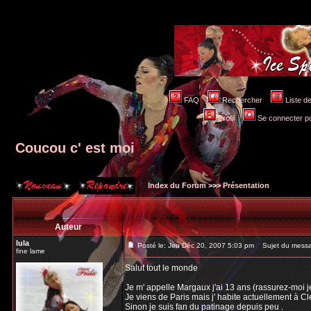
FAQ
Rechercher
Liste 
Profil
Se connecter po
Coucou c' est moi
Index du Forum
>>>
Présentation
Auteur
lula
Posté le: Jeu Déc 20, 2007 5:03 pm
Sujet du messag
fine lame
Salut tout le monde
Je m' appelle Margaux j'ai 13 ans (rassurez-moi je
Je viens de Paris mais j' habite actuellement à C
Sinon je suis fan du patinage depuis peu .