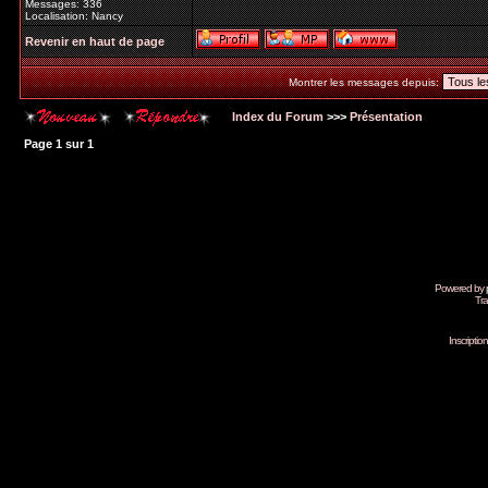
Messages: 336
Localisation: Nancy
Revenir en haut de page
Montrer les messages depuis:
Index du Forum
>>>
Présentation
Page
1
sur
1
Powered by
Tra
Inscripti