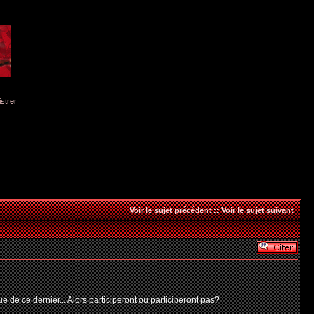
istrer
Voir le sujet précédent
::
Voir le sujet suivant
e de ce dernier... Alors participeront ou participeront pas?