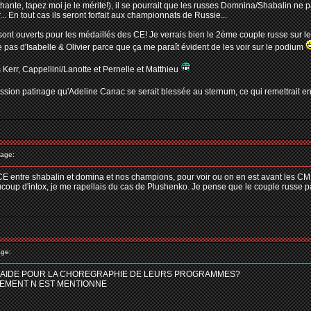
hante, tapez moi je le mérite!), il se pourrait que les russes Domnina/Shabalin ne
... En tout cas ils seront forfait aux championnats de Russie...
ont ouverts pour les médaillés des CE! Je verrais bien le 2ème couple russe sur le 
 pas d'Isabelle & Olivier parce que ça me paraît évident de les voir sur le podium
 Kerr, Cappellini/Lanotte et Pernelle et Matthieu
passion patinage qu'Adeline Canac se serait blessée au sternum, ce qui remettrait 
age:
CE entre shabalin et domina et nos champions, pour voir ou on en est avant les CM
aucoup d'intox, je me rapellais du cas de Plushenko. Je pense que le couple russe p
ge:
UI A AIDE POUR LA CHOREGRAPHIE DE LEURS PROGRAMMES?
NEMENT N EST MENTIONNE