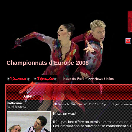
Championnats d'Europe 2008
Index du Forum
>>>
News / Infos
Auteur
Katherina
Posté le: Ven Déc 28, 2007 4:57 pm
Sujet du messa
Administratrice
News en vrac!
Il fait pas bon d'être un ménisque en ce moment...
Les informations se suivent et se contredisent au 