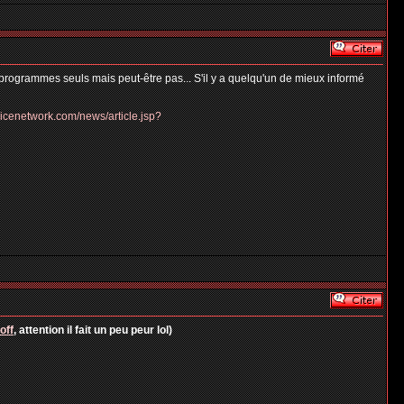
rs programmes seuls mais peut-être pas... S'il y a quelqu'un de mieux informé
.icenetwork.com/news/article.jsp?
 off
, attention il fait un peu peur lol)