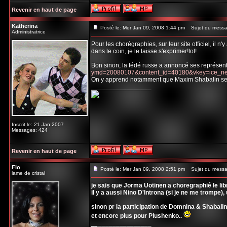
Revenir en haut de page
Katherina
Posté le: Mer Jan 09, 2008 1:44 pm
Sujet du messa
Administratrice
Pour les chorégraphies, sur leur site officiel, il
dans le coin, je le laisse s'exprimer!lol!
Bon sinon, la fédé russe a annoncé ses représenta
ymd=20080107&content_id=40180&vkey=ice_n
On y apprend notamment que Maxim Shabalin serai
_________________
Inscrit le: 21 Jan 2007
Messages: 424
Revenir en haut de page
Flo
Posté le: Mer Jan 09, 2008 2:51 pm
Sujet du messa
lame de cristal
je sais que Jorma Uotinen a choregraphié le lib
il y a aussi Nino D'Introna (si je ne me trompe)
sinon pr la participation de Domnina & Shabalin.
et encore plus pour Plushenko..
_________________