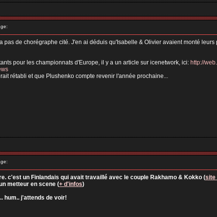
ge:
 n'y a pas de chorégraphe cité. J'en ai déduis qu'Isabelle & Olivier avaient monté leu
nts pour les championnats d'Europe, il y a un article sur icenetwork, ici:
http://web
ews
t rétabli et que Plushenko compte revenir l'année prochaine...
ge:
re. c'est un Finlandais qui avait travaillé avec le couple Rakhamo & Kokko (
site
, un metteur en scene (
+ d'infos
)
. hum.. j'attends de voir!