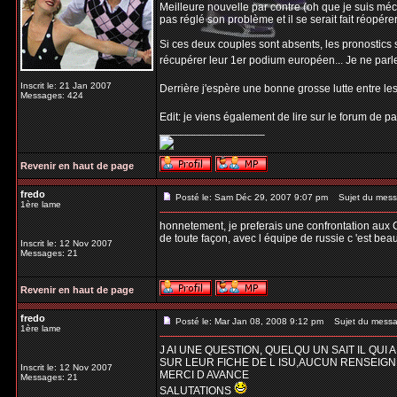
Meilleure nouvelle par contre (oh que je suis méc
pas réglé son problème et il se serait fait réopérer
Si ces deux couples sont absents, les pronostics s
récupérer leur 1er podium européen... Je ne parle
Inscrit le: 21 Jan 2007
Derrière j'espère une bonne grosse lutte entre les
Messages: 424
Edit: je viens également de lire sur le forum de 
_________________
Revenir en haut de page
fredo
Posté le: Sam Déc 29, 2007 9:07 pm
Sujet du mess
1ère lame
honnetement, je preferais une confrontation aux 
de toute façon, avec l équipe de russie c 'est be
Inscrit le: 12 Nov 2007
Messages: 21
Revenir en haut de page
fredo
Posté le: Mar Jan 08, 2008 9:12 pm
Sujet du messa
1ère lame
J AI UNE QUESTION, QUELQU UN SAIT IL Q
SUR LEUR FICHE DE L ISU,AUCUN RENSEIG
Inscrit le: 12 Nov 2007
MERCI D AVANCE
Messages: 21
SALUTATIONS