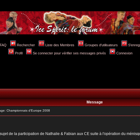
FAQ
Rechercher
Liste des Membres
Groupes d'utilisateurs
S'enreg
Profil
Se connecter pour vérifier ses messages privés
Connexion
Message
ge: Championnats d'Europe 2008
sujet de la participation de Nathalie & Fabian aux CE suite à l'opération du ménisqu