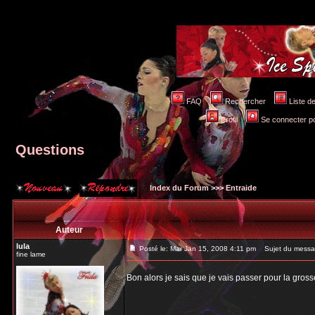
FAQ
Rechercher
Liste 
Profil
Se connecter po
Questions
Index du Forum
>>>
Entraide
Auteur
lula
Posté le: Mar Jan 15, 2008 4:11 pm
Sujet du messa
fine lame
Bon alors je sais que je vais passer pour la gross