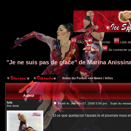
FAQ
Rechercher
Liste 
Profil
Se connecter po
"Je ne suis pas de glace" de Marina Anissin
Index du Forum
>>>
News / Infos
Auteur
lula
Posté le: Jeu Fév 07, 2008 5:06 pm
Sujet du message
fine lame
Et ce que quelqu'un l'aurais lu et pourrais nous e