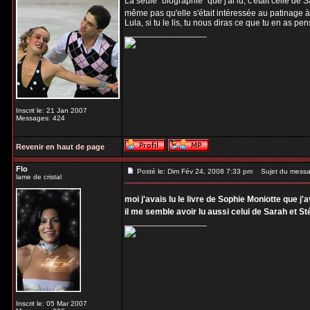
La seule "biographie" que j'ai lu, c'était celle de
même pas qu'elle s'était intéressée au patinage
Lula, si tu le lis, tu nous diras ce que tu en as pe
_________________
Inscrit le: 21 Jan 2007
Messages: 424
Revenir en haut de page
Flo
Posté le: Dim Fév 24, 2008 7:33 pm
Sujet du messa
lame de cristal
moi j'avais lu le livre de Sophie Moniotte que j
il me semble avoir lu aussi celui de Sarah et St
_________________
Inscrit le: 05 Mar 2007