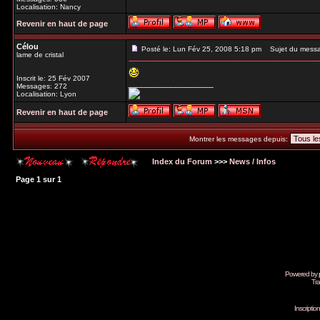
Localisation: Nancy
Revenir en haut de page
Célou
Posté le: Lun Fév 25, 2008 5:18 pm
Sujet du mess
lame de cristal
Inscrit le: 25 Fév 2007
_________________
Messages: 272
Localisation: Lyon
Revenir en haut de page
Montrer les messages depuis:
Index du Forum
>>>
News / Infos
Page
1
sur
1
Powered by
Tra
Inscripti