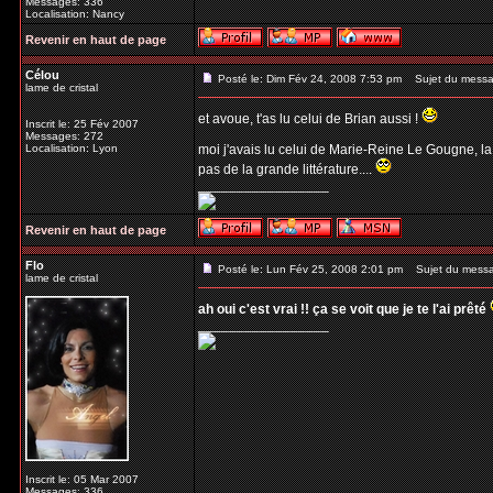
Messages: 336
Localisation: Nancy
Revenir en haut de page
Célou
Posté le: Dim Fév 24, 2008 7:53 pm
Sujet du messa
lame de cristal
et avoue, t'as lu celui de Brian aussi !
Inscrit le: 25 Fév 2007
Messages: 272
Localisation: Lyon
moi j'avais lu celui de Marie-Reine Le Gougne, la 
pas de la grande littérature....
_________________
Revenir en haut de page
Flo
Posté le: Lun Fév 25, 2008 2:01 pm
Sujet du mess
lame de cristal
ah oui c'est vrai !! ça se voit que je te l'ai prêté
_________________
Inscrit le: 05 Mar 2007
Messages: 336