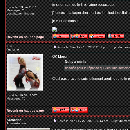
je ss entrain de le lire, j'aime beaucoup.
Inscrit le: 23 Juil 2007
Messages: 7
j'apprécie la façon don il est écrit et tout les citat
Localisation: limoges
je vous le conseil
_________________
Revenir en haut de page
lula
Posté le: Sam Fév 16, 2008 2:51 pm
Sujet du mess
fine lame
OK Merciiii
Duby a écrit:
désolée pour la réponse qui vient une semaine 
C'est pas grave je suis tellement gentil que je te
Inscrit le: 19 Déc 2007
Messages: 75
Revenir en haut de page
Katherina
Posté le: Ven Fév 22, 2008 10:44 am
Sujet du mes
Administratrice