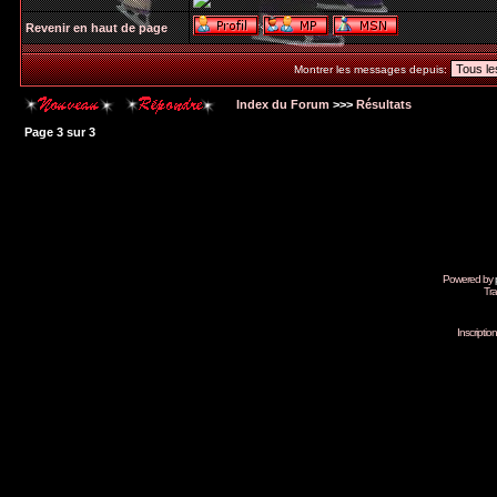
Revenir en haut de page
Montrer les messages depuis:
Index du Forum
>>>
Résultats
Page
3
sur
3
Powered by
Tra
Inscripti