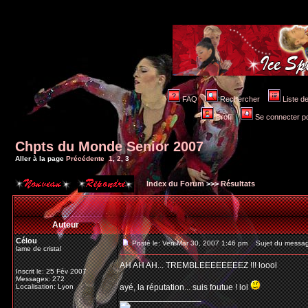
FAQ
Rechercher
Liste 
Profil
Se connecter po
Chpts du Monde Senior 2007
Aller à la page
Précédente
1
,
2
,
3
Index du Forum
>>>
Résultats
Auteur
Célou
Posté le: Ven Mar 30, 2007 1:46 pm
Sujet du messag
lame de cristal
AH AH AH... TREMBLEEEEEEEEZ !!! loool
Inscrit le: 25 Fév 2007
Messages: 272
Localisation: Lyon
ayé, la réputation... suis foutue ! lol
_________________