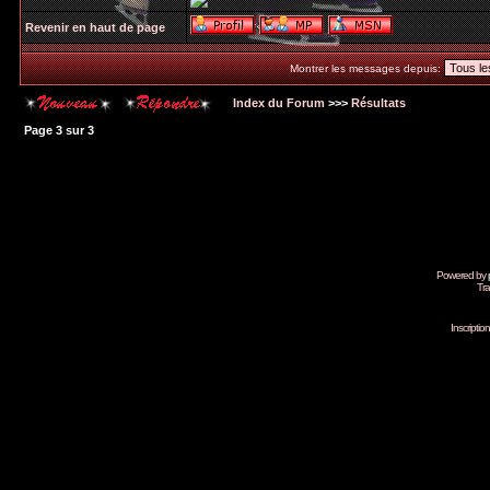
Revenir en haut de page
Montrer les messages depuis:
Index du Forum
>>>
Résultats
Page
3
sur
3
Powered by
Tra
Inscripti