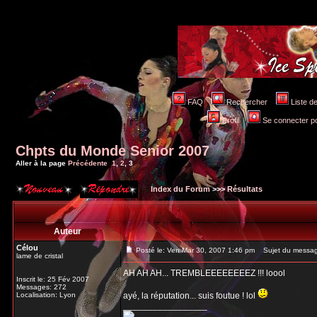
FAQ
Rechercher
Liste 
Profil
Se connecter po
Chpts du Monde Senior 2007
Aller à la page
Précédente
1
,
2
,
3
Index du Forum
>>>
Résultats
Auteur
Célou
Posté le: Ven Mar 30, 2007 1:46 pm
Sujet du messag
lame de cristal
AH AH AH... TREMBLEEEEEEEEZ !!! loool
Inscrit le: 25 Fév 2007
Messages: 272
Localisation: Lyon
ayé, la réputation... suis foutue ! lol
_________________