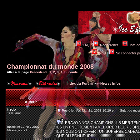
FAQ
Rechercher
Liste 
Profil
Se connecter po
Championnat du monde 2008
Aller à la page
Précédente
1
,
2
,
3
,
4
Suivante
Index du Forum
>>>
News / Infos
Auteur
fredo
Posté le: Ven Mar 21, 2008 10:26 pm
Sujet du mes
1ère lame
BRAVO A NOS CHAMPIONS. ILS MERITEN
Inscrit le: 12 Nov 2007
ILS ONT NETTEMENT AMELIORER LEUR LIBRE. 
Messages: 21
ILS NOUS ONT OFFERT UN SUPERBE CADEAU
QUE DU BONHEUR!!!!!!!!!!!!!!!!!!!!!!!!!!!!!!!!!!!!