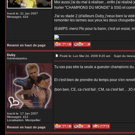
Moi aussi j'ai du mal à réaliser... enfin j'ai réalis
hurler "CHAMPIONS DU MONDE" à SSG et comme d'
Inscrit le: 21 Jan 2007
J'ai vu stade 2 (d'ailleurs Duby, j'veux bien la vidéo
Messages: 424
remonter les larmes aux yeux les deux choupettes
(Edit/PS: merci Flo pour la bann, c'est un essai, ma
_________________
Revenir en haut de page
Duby
Posté le: Lun Mar 24, 2008 9:20 am
Sujet du mess
Administratrice
Tu vas pas etre la seule a gueuler champions du
Et c'est bien de prendre du temps pour s'en remet
(bon ben, CE, ca c'est fait ; CM, ca c'est fait ... J
Inscrit le: 17 Jan 2007
Messages: 412
Localisation: Montpellier
Revenir en haut de page