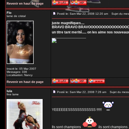
Revenir en haut de page
Flo
Posté le: Sam Mar 22, 2008 12:20 am
Sujet du mes
lame de cristal
juste magnifiques....
BRAVO BRAVO BRAVOOOOOOOOOOOOOOOO 
un titre tant merité..... on les aime nos nou
_________________
Inscrit le: 05 Mar 2007
Messages: 336
Localisation: Nancy
Revenir en haut de page
lula
Posté le: Sam Mar 22, 2008 7:26 am
Sujet du mess
fine lame
YEEEEEESSSSSSSSSSSS !!!!!!
Ils sont champions
ils sont champions 