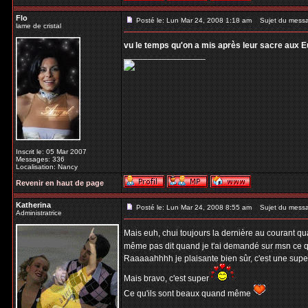
Flo
Posté le: Lun Mar 24, 2008 1:18 am
Sujet du mess
lame de cristal
vu le temps qu'on a mis après leur sacre aux Eur
_________________
Inscrit le: 05 Mar 2007
Messages: 336
Localisation: Nancy
Revenir en haut de page
Katherina
Posté le: Lun Mar 24, 2008 8:55 am
Sujet du mess
Administratrice
Mais euh, chui toujours la dernière au courant 
même pas dit quand je t'ai demandé sur msn ce 
Raaaaahhhh je plaisante bien sûr, c'est une super b
Mais bravo, c'est super
Ce qu'ils sont beaux quand même