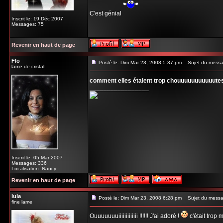
C'est génial
Inscrit le: 19 Déc 2007
Messages: 75
Revenir en haut de page
Flo
Posté le: Dim Mar 23, 2008 5:37 pm
Sujet du messa
lame de cristal
comment elles étaient trop chouuuuuuuuuuutes le
_________________
Inscrit le: 05 Mar 2007
Messages: 336
Localisation: Nancy
Revenir en haut de page
lula
Posté le: Dim Mar 23, 2008 6:28 pm
Sujet du messa
fine lame
Ouuuuuuuiiiiiiiiiiiii !!!!!! J'ai adoré !
c'était trop 