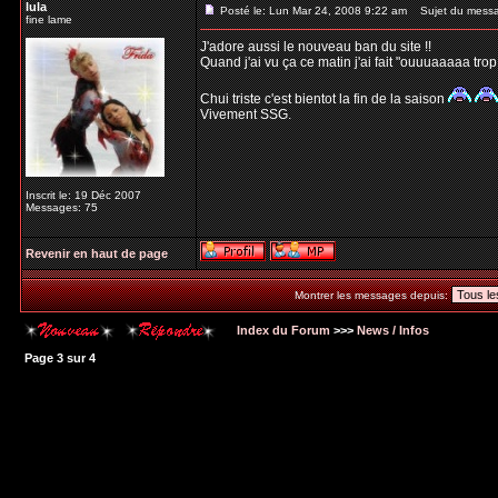
lula
Posté le: Lun Mar 24, 2008 9:22 am
Sujet du mess
fine lame
J'adore aussi le nouveau ban du site !!
Quand j'ai vu ça ce matin j'ai fait "ouuuaaaaa trop b
Chui triste c'est bientot la fin de la saison
Vivement SSG.
Inscrit le: 19 Déc 2007
Messages: 75
Revenir en haut de page
Montrer les messages depuis:
Index du Forum
>>>
News / Infos
Page
3
sur
4