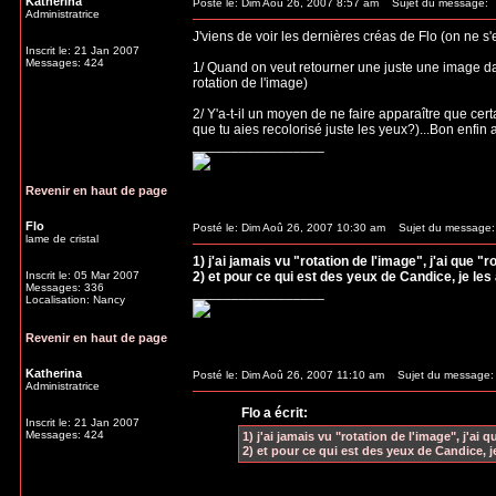
Katherina
Posté le: Dim Aoû 26, 2007 8:57 am
Sujet du message:
Administratrice
J'viens de voir les dernières créas de Flo (on ne s
Inscrit le: 21 Jan 2007
Messages: 424
1/ Quand on veut retourner une juste une image da
rotation de l'image)
2/ Y'a-t-il un moyen de ne faire apparaître que ce
que tu aies recolorisé juste les yeux?)...Bon enfin 
_________________
Revenir en haut de page
Flo
Posté le: Dim Aoû 26, 2007 10:30 am
Sujet du message:
lame de cristal
1) j'ai jamais vu "rotation de l'image", j'ai que "r
Inscrit le: 05 Mar 2007
2) et pour ce qui est des yeux de Candice, je le
Messages: 336
_________________
Localisation: Nancy
Revenir en haut de page
Katherina
Posté le: Dim Aoû 26, 2007 11:10 am
Sujet du message:
Administratrice
Flo a écrit:
Inscrit le: 21 Jan 2007
Messages: 424
1) j'ai jamais vu "rotation de l'image", j'ai q
2) et pour ce qui est des yeux de Candice, 