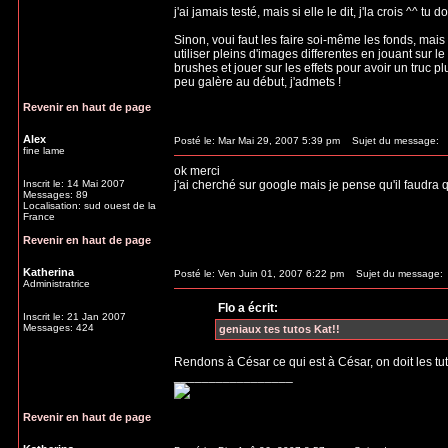
j'ai jamais testé, mais si elle le dit, j'la crois ^^ t
Sinon, voui faut les faire soi-même les fonds, mais 
utiliser pleins d'images differentes en jouant sur le
brushes et jouer sur les effets pour avoir un truc pl
peu galère au début, j'admets !
Revenir en haut de page
Alex
Posté le: Mar Mai 29, 2007 5:39 pm
Sujet du message:
fine lame
ok merci
Inscrit le: 14 Mai 2007
j'ai cherché sur google mais je pense qu'il faudr
Messages: 89
Localisation: sud ouest de la
France
Revenir en haut de page
Katherina
Posté le: Ven Juin 01, 2007 6:22 pm
Sujet du message:
Administratrice
Flo a écrit:
Inscrit le: 21 Jan 2007
Messages: 424
geniaux tes tutos Kat!!
Rendons à César ce qui est à César, on doit les t
_________________
Revenir en haut de page