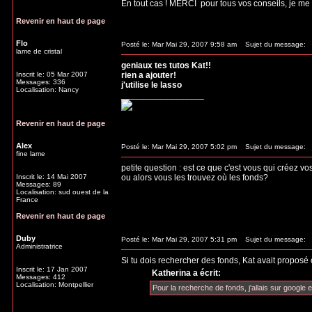
En tout cas ! MERCI
pour tous vos conseils, je me 
Revenir en haut de page
Flo
Posté le: Mar Mai 29, 2007 9:58 am
Sujet du message:
lame de cristal
geniaux tes tutos Kat!!
Inscrit le: 05 Mar 2007
rien a ajouter!
Messages: 336
j'utilise le lasso
Localisation: Nancy
_________________
Revenir en haut de page
Alex
Posté le: Mar Mai 29, 2007 5:02 pm
Sujet du message:
fine lame
petite question : est ce que c'est vous qui créez v
Inscrit le: 14 Mai 2007
ou alors vous les trouvez où les fonds?
Messages: 89
Localisation: sud ouest de la
France
Revenir en haut de page
Duby
Posté le: Mar Mai 29, 2007 5:31 pm
Sujet du message:
Administratrice
Si tu dois rechercher des fonds, Kat avait proposé 
Inscrit le: 17 Jan 2007
Katherina a écrit:
Messages: 412
Localisation: Montpellier
Pour la recherche de fonds, j'allais sur google et