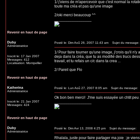
1/ j'viens de m'apercevoir que c'est normal la rotat
toute ma créa et pas qu'une image
2/oki merci beaucoup ^^
_________________
Revenir en haut de page
Duby
Posté le: Dim Aoû 26, 2007 11:43 am
Sujet du message:
Administratrice
1/ Pour faire tourner qu'une image, j'crois qu'il n'y
Inscrit le: 17 Jan 2007
deja dans la créa, que tu as modifié des trucs dess
Messages: 412
travail, et tu refais un c/c dans ta crea ...
Localisation: Montpellier
2/ Pareil que Flo
Revenir en haut de page
Katherina
Posté le: Lun Aoû 27, 2007 8:05 am
Sujet du message:
Administratrice
Ok bon ben merci!
J'me suis essayée un chtit peu à 
Inscrit le: 21 Jan 2007
_________________
Messages: 424
Revenir en haut de page
Duby
Posté le: Dim Avr 13, 2008 4:25 pm
Sujet du message:
Administratrice
Rhalala, juste pour faire partager ma joie : je vie