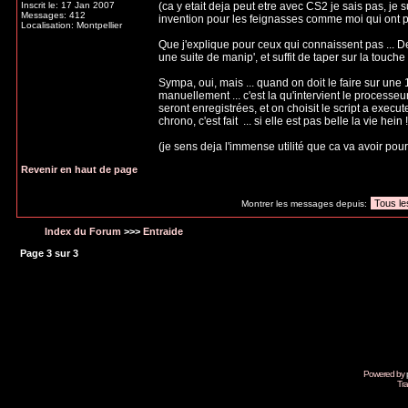
Inscrit le: 17 Jan 2007
(ca y etait deja peut etre avec CS2 je sais pas, je s
Messages: 412
invention pour les feignasses comme moi qui ont p
Localisation: Montpellier
Que j'explique pour ceux qui connaissent pas ... De
une suite de manip', et suffit de taper sur la touch
Sympa, oui, mais ... quand on doit le faire sur une
manuellement ... c'est la qu'intervient le processeur
seront enregistrées, et on choisit le script a execute
chrono, c'est fait
... si elle est pas belle la vie hein !
(je sens deja l'immense utilité que ca va avoir pour 
Revenir en haut de page
Montrer les messages depuis:
Index du Forum
>>>
Entraide
Page
3
sur
3
Powered by
Tra