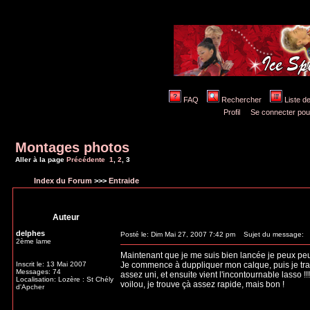
FAQ
Rechercher
Liste 
Profil
Se connecter pou
Montages photos
Aller à la page
Précédente
1
,
2
,
3
Index du Forum
>>>
Entraide
Auteur
delphes
Posté le: Dim Mai 27, 2007 7:42 pm
Sujet du message:
2ème lame
Maintenant que je me suis bien lancée je peux peut
Inscrit le: 13 Mai 2007
Je commence à duppliquer mon calque, puis je trav
Messages: 74
assez uni, et ensuite vient l'incontournable lasso !!!
Localisation: Lozère : St Chély
voilou, je trouve çà assez rapide, mais bon !
d'Apcher