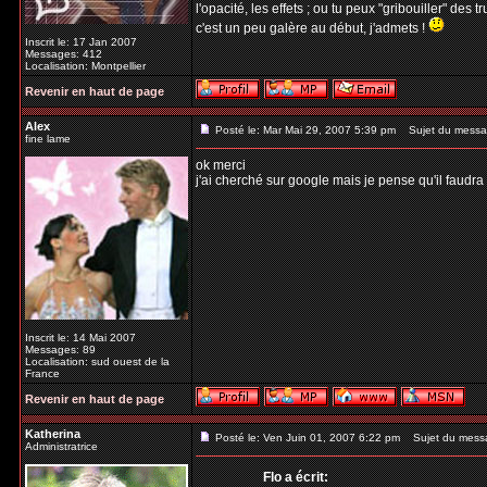
l'opacité, les effets ; ou tu peux "gribouiller" des
c'est un peu galère au début, j'admets !
Inscrit le: 17 Jan 2007
Messages: 412
Localisation: Montpellier
Revenir en haut de page
Alex
Posté le: Mar Mai 29, 2007 5:39 pm
Sujet du messa
fine lame
ok merci
j'ai cherché sur google mais je pense qu'il faud
Inscrit le: 14 Mai 2007
Messages: 89
Localisation: sud ouest de la
France
Revenir en haut de page
Katherina
Posté le: Ven Juin 01, 2007 6:22 pm
Sujet du mess
Administratrice
Flo a écrit: