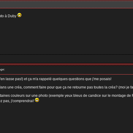
tuto à Duby
age:
s'en lasse pas!) et ça m'a rappelé quelques questions que j'me posais!
ns une créa, comment faire pour que ça ne retourne pas toutes la créa? (moi je fa
ertaines couleurs sur une photo (exemple yeux bleus de candice sur le montage de Fl
iez pas, j'comprendrai!