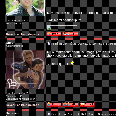
1/ j'viens de m'apercevoir que c'est normal la rota
2/oki merci beaucoup ^^
Inscrit le: 21 Jan 2007
Messages: 424
_________________
Revenir en haut de page
Duby
Posté le: Dim Aoû 26, 2007 11:43 am
Sujet du mess
Administratrice
1/ Pour faire tourner qu'une image, j'crois qu'il n
choix : copier/coller dans une nouvelle image, tu fa
2/ Pareil que Flo
Inscrit le: 17 Jan 2007
Messages: 412
Localisation: Montpellier
Revenir en haut de page
Katherina
Posté le: Lun Aoû 27, 2007 8:05 am
Sujet du mess