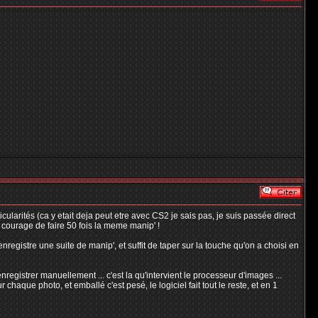
ularités (ca y etait deja peut etre avec CS2 je sais pas, je suis passée direct
e courage de faire 50 fois la meme manip' !
nregistre une suite de manip', et suffit de taper sur la touche qu'on a choisi en
registrer manuellement ... c'est la qu'intervient le processeur d'images ...
 chaque photo, et emballé c'est pesé, le logiciel fait tout le reste, et en 1