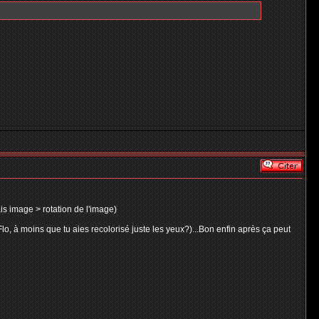
is image > rotation de l'image)
o, à moins que tu aies recolorisé juste les yeux?)...Bon enfin après ça peut