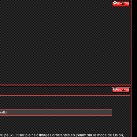
à!lol
 tu peux utiliser pleins d'images differentes en jouant sur le mode de fusion,