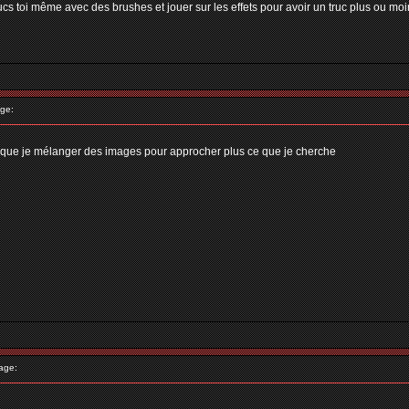
 trucs toi même avec des brushes et jouer sur les effets pour avoir un truc plus ou moin
ge:
ra que je mélanger des images pour approcher plus ce que je cherche
age: