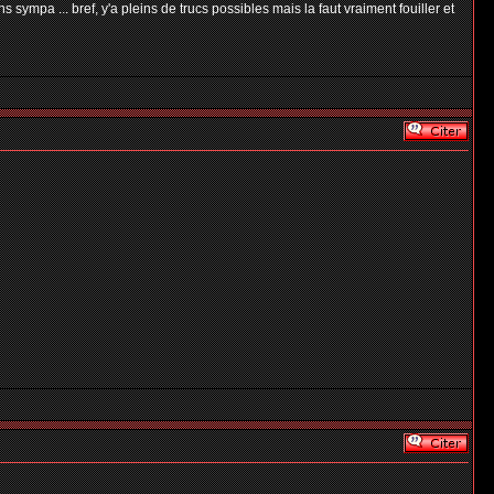
s sympa ... bref, y'a pleins de trucs possibles mais la faut vraiment fouiller et