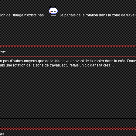
tion de l'image n'existe pas...
je parlais de la rotation dans la zone de trav
age:
'y a pas d'autres moyens que de la faire pivoter avant de la copier dans la créa. Donc
is une rotation de la zone de travail, et tu refais un c/c dans ta crea ...
age: