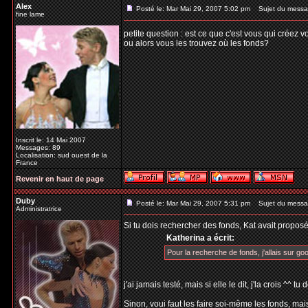
Alex
Posté le: Mar Mai 29, 2007 5:02 pm
Sujet du messa
fine lame
petite question : est ce que c'est vous qui créez 
ou alors vous les trouvez où les fonds?
Inscrit le: 14 Mai 2007
Messages: 89
Localisation: sud ouest de la
France
Revenir en haut de page
Duby
Posté le: Mar Mai 29, 2007 5:31 pm
Sujet du messa
Administratrice
Si tu dois rechercher des fonds, Kat avait proposé
Katherina a écrit:
Pour la recherche de fonds, j'allais sur goo
j'ai jamais testé, mais si elle le dit, j'la crois ^^ 
Sinon, voui faut les faire soi-même les fonds, mais