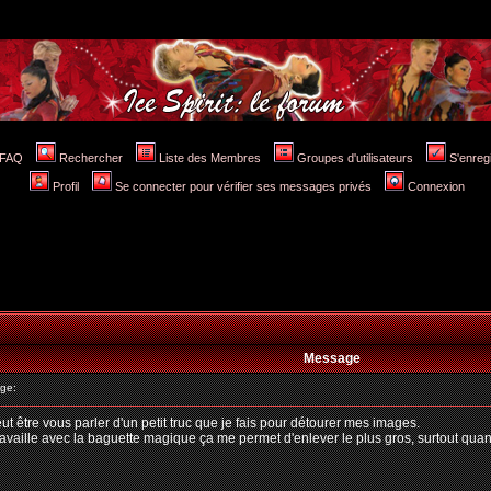
FAQ
Rechercher
Liste des Membres
Groupes d'utilisateurs
S'enreg
Profil
Se connecter pour vérifier ses messages privés
Connexion
Message
ge:
t être vous parler d'un petit truc que je fais pour détourer mes images.
aille avec la baguette magique ça me permet d'enlever le plus gros, surtout quand le