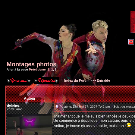
Montages photos
Aller à la page
Précédente
1
,
2
,
3
Index du Forum
>>>
Entraide
Auteur
delphes
Posté le: Dim Mai 27, 2007 7:42 pm
Sujet du messa
2ème lame
Maintenant que je me suis bien lancée je peux peu
Je commence à duppliquer mon calque, puis je trav
voilou, je trouve çà assez rapide, mais bon !