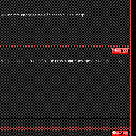
ail qui me retourne toute ma créa et pas qu'une image
 si elle est deja dans la créa, que tu as modifié des trucs dessus, ben pas le