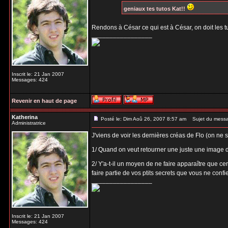
geniaux tes tutos Kat!!
Rendons à César ce qui est à César, on doit les 
_________________
Inscrit le: 21 Jan 2007
Messages: 424
Revenir en haut de page
Katherina
Posté le: Dim Aoû 26, 2007 8:57 am
Sujet du mess
Administratrice
J'viens de voir les dernières créas de Flo (on ne 
1/ Quand on veut retourner une juste une image da
2/ Y'a-t-il un moyen de ne faire apparaître que c
faire partie de vos ptits secrets que vous ne conf
_________________
Inscrit le: 21 Jan 2007
Messages: 424