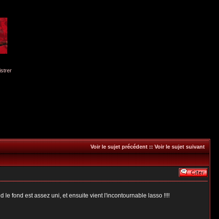
istrer
Voir le sujet précédent
::
Voir le sujet suivant
 fond est assez uni, et ensuite vient l'incontournable lasso !!!!