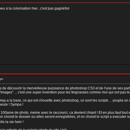
u à la colorisation hier...c'est pas gagné!lol
ge:
ens de découvrir la merveilleuse puissance de photoshop CS3 et de l'une de ses partic
r d'images" ... c'est une super invention pour les feignasses comme moi qui ont pas l
ja a la base, ce qui est chouette avec photoshop, ce sont les scripts ... youpla on e
seule ! Sympa !
 100aine de photo, meme avec le raccourci, ca devient chiant ! Et en plus faut tout en
n choisit le dossier ou elles seront enregistrées, et on choisit le script a executer sur
elle la vie hein !