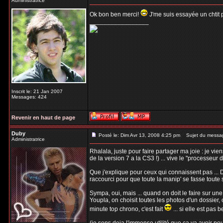
Administratrice
Ok bon ben merci!
J'me suis essayée un chtit pe
_________________
Inscrit le: 21 Jan 2007
Messages: 424
Revenir en haut de page
Duby
Posté le: Dim Avr 13, 2008 4:25 pm
Sujet du messa
Administratrice
Rhalala, juste pour faire partager ma joie : je vi
de la version 7 a la CS3 !) ... vive le "processeu
Que j'explique pour ceux qui connaissent pas ... De
raccourci pour que toute la manip' se fasse toute 
Sympa, oui, mais ... quand on doit le faire sur une
Youpla, on choisit toutes les photos d'un dossier, o
minute top chrono, c'est fait
... si elle est pas b