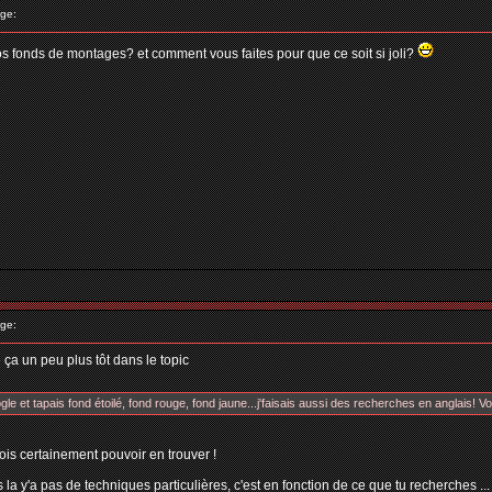
ge:
vos fonds de montages? et comment vous faites pour que ce soit si joli?
ge:
 ça un peu plus tôt dans le topic
gle et tapais fond étoilé, fond rouge, fond jaune...j'faisais aussi des recherches en anglais! Voil
tu dois certainement pouvoir en trouver !
 la y'a pas de techniques particulières, c'est en fonction de ce que tu recherches ...