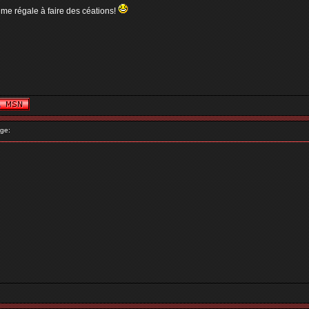
 me régale à faire des céations!
ge: