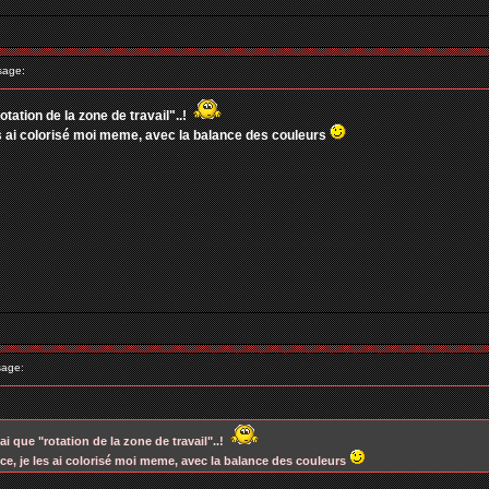
sage:
rotation de la zone de travail"..!
es ai colorisé moi meme, avec la balance des couleurs
age:
'ai que "rotation de la zone de travail"..!
ce, je les ai colorisé moi meme, avec la balance des couleurs