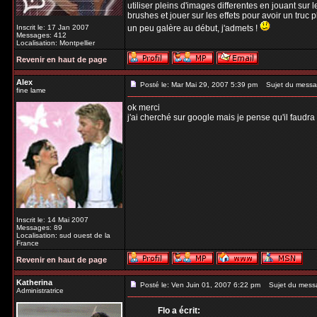
utiliser pleins d'images differentes en jouant sur l
brushes et jouer sur les effets pour avoir un truc p
Inscrit le: 17 Jan 2007
un peu galère au début, j'admets !
Messages: 412
Localisation: Montpellier
Revenir en haut de page
Alex
Posté le: Mar Mai 29, 2007 5:39 pm
Sujet du messa
fine lame
ok merci
j'ai cherché sur google mais je pense qu'il faud
Inscrit le: 14 Mai 2007
Messages: 89
Localisation: sud ouest de la
France
Revenir en haut de page
Katherina
Posté le: Ven Juin 01, 2007 6:22 pm
Sujet du mess
Administratrice
Flo a écrit: