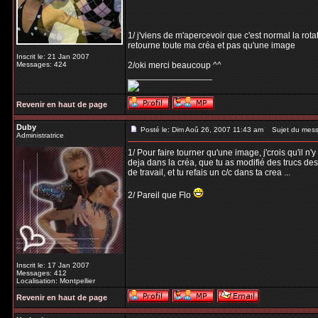
1/ j'viens de m'apercevoir que c'est normal la rota
retourne toute ma créa et pas qu'une image
Inscrit le: 21 Jan 2007
Messages: 424
2/oki merci beaucoup ^^
_________________
Revenir en haut de page
Duby
Posté le: Dim Aoû 26, 2007 11:43 am
Sujet du mess
Administratrice
1/ Pour faire tourner qu'une image, j'crois qu'il n
deja dans la créa, que tu as modifié des trucs des
de travail, et tu refais un c/c dans ta crea ...
2/ Pareil que Flo
Inscrit le: 17 Jan 2007
Messages: 412
Localisation: Montpellier
Revenir en haut de page