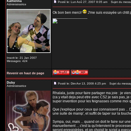
Katherina
Posté le: Lun Aoû 27, 2007 8:05 am
Sujet du mess
Administratrice
Ok bon ben merci!
J'me suis essayée un chtit pe
_________________
Inscrit le: 21 Jan 2007
Messages: 424
Revenir en haut de page
Duby
Posté le: Dim Avr 13, 2008 4:25 pm
Sujet du messa
Administratrice
Rhalala, juste pour faire partager ma joie : je vi
(ca y etait deja peut etre avec CS2 je sais pas, je 
super invention pour les feignasses comme moi qu
Que j'explique pour ceux qui connaissent pas ... D
une suite de manip', et suffit de taper sur la touc
Sympa, oui, mais ... quand on doit le faire sur un
manuellement ... c'est la qu'intervient le processeu
seront enregistrées, et on choisit le script a execu