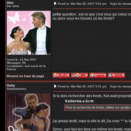
Alex
Posté le: Mar Mai 29, 2007 5:02 pm
Sujet du messa
fine lame
petite question : est ce que c'est vous qui créez 
ou alors vous les trouvez où les fonds?
Inscrit le: 14 Mai 2007
Messages: 89
Localisation: sud ouest de la
France
Revenir en haut de page
Duby
Posté le: Mar Mai 29, 2007 5:31 pm
Sujet du messa
Administratrice
Si tu dois rechercher des fonds, Kat avait proposé
Katherina a écrit:
Pour la recherche de fonds, j'allais sur google e
j'ai jamais testé, mais si elle le dit, j'la crois ^^ 
Sinon, voui faut les faire soi-même les fonds, mais