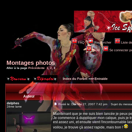
FAQ
Rechercher
Liste 
Profil
Se connecter po
Montages photos
Aller à la page
Précédente
1
,
2
,
3
Index du Forum
>>>
Entraide
Auteur
delphes
Posté le: Dim Mai 27, 2007 7:42 pm
Sujet du messa
2ème lame
Maintenant que je me suis bien lancée je peux peu
Je commence à duppliquer mon calque, puis je tra
est assez uni, et ensuite vient l'incontournable lass
voilou, je trouve çà assez rapide, mais bon !