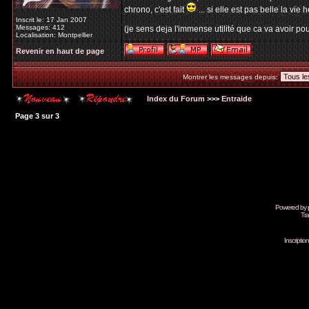
chrono, c'est fait
... si elle est pas belle la vie h
Inscrit le: 17 Jan 2007
Messages: 412
(je sens deja l'immense utilité que ca va avoir pour
Localisation: Montpellier
Revenir en haut de page
Montrer les messages depuis:
Index du Forum
>>>
Entraide
Page
3
sur
3
Powered by
Tra
Inscripti