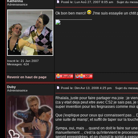
Katherina
Posté le: Lun Aoû 27, 2007 8:05 am
Sujet du mess
Administratrice
Ok bon ben merci!
J'me suis essayée un chtit pe
_________________
Inscrit le: 21 Jan 2007
Messages: 424
Revenir en haut de page
Duby
Posté le: Dim Avr 13, 2008 4:25 pm
Sujet du messa
Administratrice
Rhalala, juste pour faire partager ma joie : je vi
(ca y etait deja peut etre avec CS2 je sais pas, je 
super invention pour les feignasses comme moi qu
Que j'explique pour ceux qui connaissent pas ... D
une suite de manip', et suffit de taper sur la touc
Sympa, oui, mais ... quand on doit le faire sur un
manuellement ... c'est la qu'intervient le processeu
seront enregistrées, et on choisit le script a execu