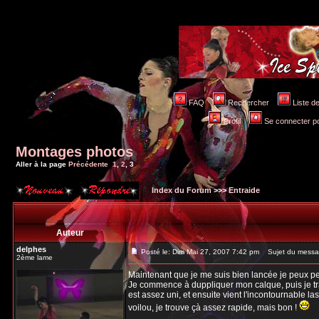
FAQ
Rechercher
Liste 
Profil
Se connecter po
Montages photos
Aller à la page
Précédente
1
,
2
,
3
Index du Forum
>>>
Entraide
Auteur
delphes
Posté le: Dim Mai 27, 2007 7:42 pm
Sujet du messa
2ème lame
Maintenant que je me suis bien lancée je peux peu
Je commence à duppliquer mon calque, puis je tra
est assez uni, et ensuite vient l'incontournable lass
voilou, je trouve çà assez rapide, mais bon !