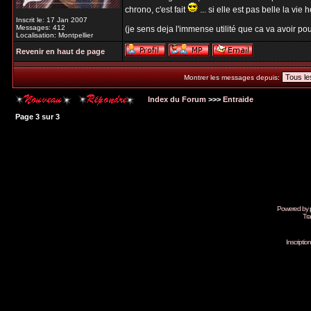
chrono, c'est fait
... si elle est pas belle la vie h
Inscrit le: 17 Jan 2007
Messages: 412
(je sens deja l'immense utilité que ca va avoir pour
Localisation: Montpellier
Revenir en haut de page
Montrer les messages depuis:
Index du Forum
>>>
Entraide
Page
3
sur
3
Powered by
Tra
Inscripti