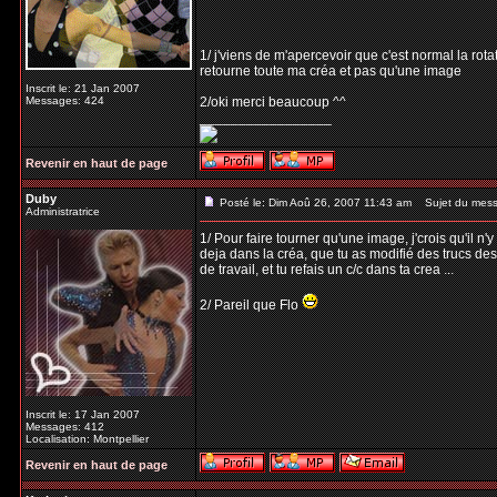
1/ j'viens de m'apercevoir que c'est normal la rota
retourne toute ma créa et pas qu'une image
Inscrit le: 21 Jan 2007
Messages: 424
2/oki merci beaucoup ^^
_________________
Revenir en haut de page
Duby
Posté le: Dim Aoû 26, 2007 11:43 am
Sujet du mess
Administratrice
1/ Pour faire tourner qu'une image, j'crois qu'il n
deja dans la créa, que tu as modifié des trucs des
de travail, et tu refais un c/c dans ta crea ...
2/ Pareil que Flo
Inscrit le: 17 Jan 2007
Messages: 412
Localisation: Montpellier
Revenir en haut de page