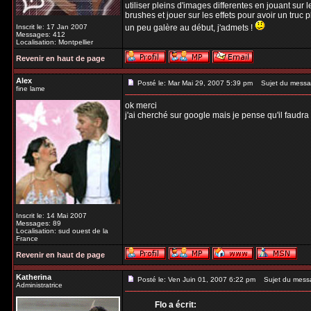
utiliser pleins d'images differentes en jouant sur l
brushes et jouer sur les effets pour avoir un truc p
Inscrit le: 17 Jan 2007
un peu galère au début, j'admets !
Messages: 412
Localisation: Montpellier
Revenir en haut de page
Alex
Posté le: Mar Mai 29, 2007 5:39 pm
Sujet du messa
fine lame
ok merci
j'ai cherché sur google mais je pense qu'il faud
Inscrit le: 14 Mai 2007
Messages: 89
Localisation: sud ouest de la
France
Revenir en haut de page
Katherina
Posté le: Ven Juin 01, 2007 6:22 pm
Sujet du mess
Administratrice
Flo a écrit: