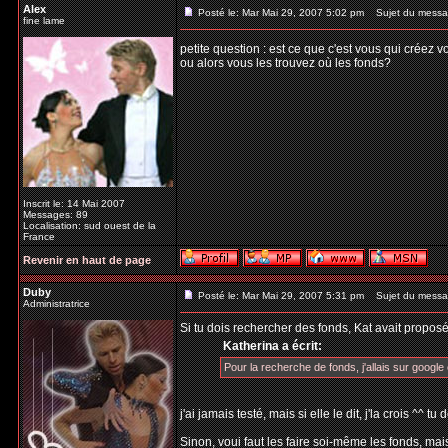
Alex
Posté le: Mar Mai 29, 2007 5:02 pm
Sujet du messa
fine lame
petite question : est ce que c'est vous qui créez 
ou alors vous les trouvez où les fonds?
Inscrit le: 14 Mai 2007
Messages: 89
Localisation: sud ouest de la
France
Revenir en haut de page
Duby
Posté le: Mar Mai 29, 2007 5:31 pm
Sujet du messa
Administratrice
Si tu dois rechercher des fonds, Kat avait proposé
Katherina a écrit:
Pour la recherche de fonds, j'allais sur google e
j'ai jamais testé, mais si elle le dit, j'la crois ^^ 
Sinon, voui faut les faire soi-même les fonds, mais