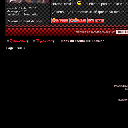
chrono, c'est fait
... si elle est pas belle la vie h
Inscrit le: 17 Jan 2007
Messages: 412
(je sens deja l'immense utilité que ca va avoir pour
Localisation: Montpellier
Revenir en haut de page
Montrer les messages depuis:
Index du Forum
>>>
Entraide
Page
3
sur
3
Powered by
Tra
Inscripti