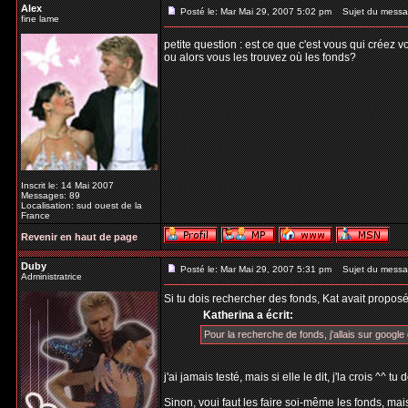
Alex
Posté le: Mar Mai 29, 2007 5:02 pm
Sujet du messa
fine lame
petite question : est ce que c'est vous qui créez 
ou alors vous les trouvez où les fonds?
Inscrit le: 14 Mai 2007
Messages: 89
Localisation: sud ouest de la
France
Revenir en haut de page
Duby
Posté le: Mar Mai 29, 2007 5:31 pm
Sujet du messa
Administratrice
Si tu dois rechercher des fonds, Kat avait proposé
Katherina a écrit:
Pour la recherche de fonds, j'allais sur google e
j'ai jamais testé, mais si elle le dit, j'la crois ^^ 
Sinon, voui faut les faire soi-même les fonds, mais