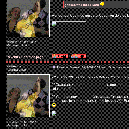
geniaux tes tutos Kat!!
Rendons à César ce qui est à César, on doit les 
_________________
Inscrit le: 21 Jan 2007
Messages: 424
Revenir en haut de page
Katherina
Posté le: Dim Aoû 26, 2007 8:57 am
Sujet du mess
Administratrice
J'viens de voir les dernières créas de Flo (on ne 
1/ Quand on veut retourner une juste une image d
rotation de l'image)
2/ Y'a-t-il un moyen de ne faire apparaître que c
moins que tu aies recolorisé juste les yeux?)...Bo
_________________
Inscrit le: 21 Jan 2007
Messages: 424