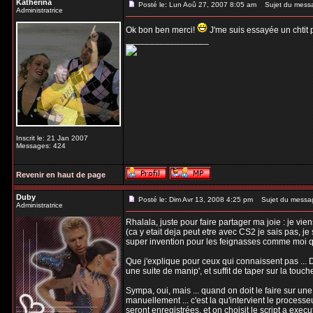
Katherina
Posté le: Lun Aoû 27, 2007 8:05 am
Sujet du mess
Administratrice
Ok bon ben merci!
J'me suis essayée un chtit pe
_________________
Inscrit le: 21 Jan 2007
Messages: 424
Revenir en haut de page
Duby
Posté le: Dim Avr 13, 2008 4:25 pm
Sujet du messa
Administratrice
Rhalala, juste pour faire partager ma joie : je vi
(ca y etait deja peut etre avec CS2 je sais pas, je 
super invention pour les feignasses comme moi qu
Que j'explique pour ceux qui connaissent pas ... D
une suite de manip', et suffit de taper sur la touc
Sympa, oui, mais ... quand on doit le faire sur un
manuellement ... c'est la qu'intervient le processeu
seront enregistrées, et on choisit le script a execu