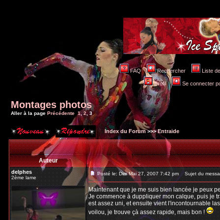
FAQ
Rechercher
Liste 
Profil
Se connecter po
Montages photos
Aller à la page
Précédente
1
,
2
,
3
Index du Forum
>>>
Entraide
Auteur
delphes
Posté le: Dim Mai 27, 2007 7:42 pm
Sujet du messa
2ème lame
Maintenant que je me suis bien lancée je peux peu
Je commence à duppliquer mon calque, puis je tra
est assez uni, et ensuite vient l'incontournable lass
voilou, je trouve çà assez rapide, mais bon !