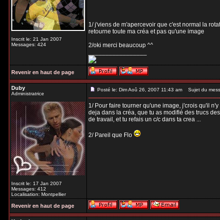
1/ j'viens de m'apercevoir que c'est normal la rota
retourne toute ma créa et pas qu'une image
Inscrit le: 21 Jan 2007
Messages: 424
2/oki merci beaucoup ^^
_________________
Revenir en haut de page
Duby
Posté le: Dim Aoû 26, 2007 11:43 am
Sujet du mess
Administratrice
1/ Pour faire tourner qu'une image, j'crois qu'il n
deja dans la créa, que tu as modifié des trucs des
de travail, et tu refais un c/c dans ta crea ...
2/ Pareil que Flo
Inscrit le: 17 Jan 2007
Messages: 412
Localisation: Montpellier
Revenir en haut de page