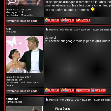
utiliser pleins d'images differentes en jouant sur l
brushes et jouer sur les effets pour avoir un truc p
Inscrit le: 17 Jan 2007
un peu galère au début, j'admets !
Messages: 412
Localisation: Montpellier
Revenir en haut de page
Alex
Posté le: Mar Mai 29, 2007 5:39 pm
Sujet du messa
fine lame
ok merci
j'ai cherché sur google mais je pense qu'il faud
Inscrit le: 14 Mai 2007
Messages: 89
Localisation: sud ouest de la
France
Revenir en haut de page
Katherina
Posté le: Ven Juin 01, 2007 6:22 pm
Sujet du mess
Administratrice
Flo a écrit: