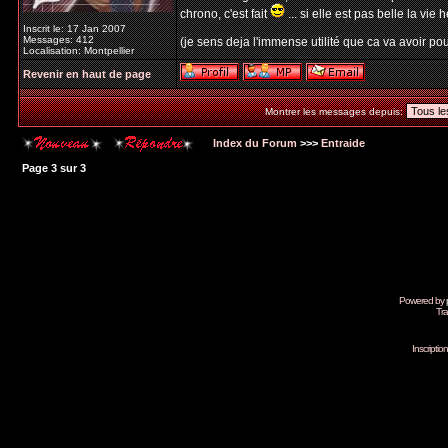
chrono, c'est fait
... si elle est pas belle la vie h
Inscrit le: 17 Jan 2007
Messages: 412
(je sens deja l'immense utilité que ca va avoir pour
Localisation: Montpellier
Revenir en haut de page
Montrer les messages depuis:
Index du Forum
>>>
Entraide
Page
3
sur
3
Powered by
Tra
Inscripti