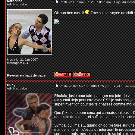
Katherina
Posté le: Lun Aoû 27, 2007 8:05 am
Sujet du mess
Administratrice
Ok bon ben merci!
J'me suis essayée un chtit pe
_________________
Inscrit le: 21 Jan 2007
Messages: 424
Revenir en haut de page
Duby
Posté le: Dim Avr 13, 2008 4:25 pm
Sujet du messa
Administratrice
Rhalala, juste pour faire partager ma joie : je vi
(ca y etait deja peut etre avec CS2 je sais pas, je 
super invention pour les feignasses comme moi qu
Que j'explique pour ceux qui connaissent pas ... D
une suite de manip', et suffit de taper sur la touc
Sympa, oui, mais ... quand on doit le faire sur un
manuellement ... c'est la qu'intervient le processeu
seront enregistrées, et on choisit le script a execu