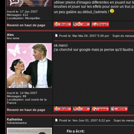
utiliser pleins d'images differentes en jouant sur l
brushes et jouer sur les effets pour avoir un truc p
Inscrit le: 17 Jan 2007
un peu galère au début, j'admets !
Messages: 412
Localisation: Montpellier
Revenir en haut de page
Alex
Posté le: Mar Mai 29, 2007 5:39 pm
Sujet du messa
fine lame
ok merci
j'ai cherché sur google mais je pense qu'il faud
Inscrit le: 14 Mai 2007
Messages: 89
Localisation: sud ouest de la
France
Revenir en haut de page
Katherina
Posté le: Ven Juin 01, 2007 6:22 pm
Sujet du mess
Administratrice
Flo a écrit: