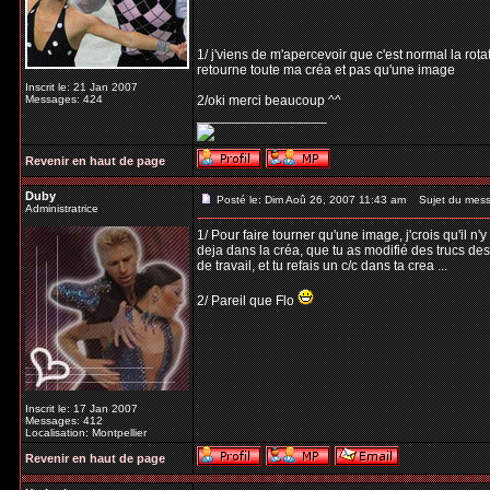
1/ j'viens de m'apercevoir que c'est normal la rota
retourne toute ma créa et pas qu'une image
Inscrit le: 21 Jan 2007
Messages: 424
2/oki merci beaucoup ^^
_________________
Revenir en haut de page
Duby
Posté le: Dim Aoû 26, 2007 11:43 am
Sujet du mess
Administratrice
1/ Pour faire tourner qu'une image, j'crois qu'il n
deja dans la créa, que tu as modifié des trucs des
de travail, et tu refais un c/c dans ta crea ...
2/ Pareil que Flo
Inscrit le: 17 Jan 2007
Messages: 412
Localisation: Montpellier
Revenir en haut de page