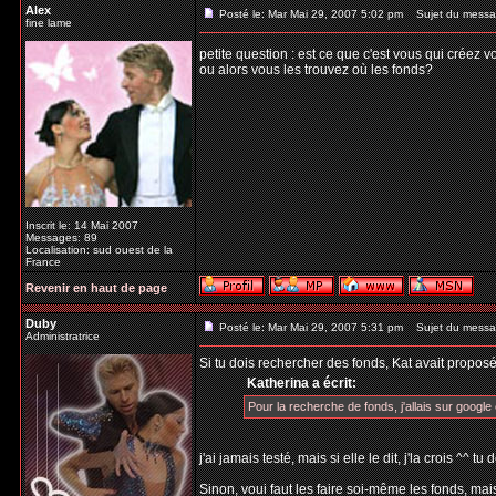
Alex
Posté le: Mar Mai 29, 2007 5:02 pm
Sujet du messa
fine lame
petite question : est ce que c'est vous qui créez 
ou alors vous les trouvez où les fonds?
Inscrit le: 14 Mai 2007
Messages: 89
Localisation: sud ouest de la
France
Revenir en haut de page
Duby
Posté le: Mar Mai 29, 2007 5:31 pm
Sujet du messa
Administratrice
Si tu dois rechercher des fonds, Kat avait proposé
Katherina a écrit:
Pour la recherche de fonds, j'allais sur google e
j'ai jamais testé, mais si elle le dit, j'la crois ^^ 
Sinon, voui faut les faire soi-même les fonds, mais