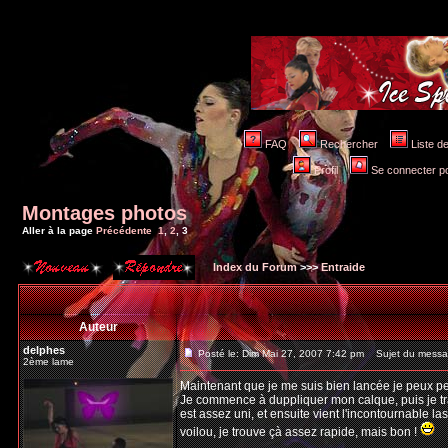
FAQ
Rechercher
Liste 
Profil
Se connecter po
Montages photos
Aller à la page
Précédente
1
,
2
,
3
Index du Forum
>>>
Entraide
Auteur
delphes
Posté le: Dim Mai 27, 2007 7:42 pm
Sujet du messa
2ème lame
Maintenant que je me suis bien lancée je peux peu
Je commence à duppliquer mon calque, puis je tra
est assez uni, et ensuite vient l'incontournable lass
voilou, je trouve çà assez rapide, mais bon !