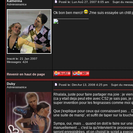
Katherina
Posté le: Lun Aoû 27, 2007 8:05 am
Sujet du mess
Administratrice
Ok bon ben merci!
J'me suis essayée un chtit pe
_________________
Inscrit le: 21 Jan 2007
Messages: 424
Revenir en haut de page
Duby
Posté le: Dim Avr 13, 2008 4:25 pm
Sujet du messa
Administratrice
Rhalala, juste pour faire partager ma joie : je vi
(ca y etait deja peut etre avec CS2 je sais pas, je 
super invention pour les feignasses comme moi qu
Que j'explique pour ceux qui connaissent pas ... D
une suite de manip', et suffit de taper sur la touc
Sympa, oui, mais ... quand on doit le faire sur un
manuellement ... c'est la qu'intervient le processeu
seront enregistrées, et on choisit le script a execu