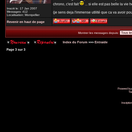
chrono, c'est fait
... si elle est pas belle la vie h
Inscrit le: 17 Jan 2007
Messages: 412
(je sens deja l'immense utilité que ca va avoir pour
Localisation: Montpellier
Revenir en haut de page
Montrer les messages depuis:
Index du Forum
>>>
Entraide
Page
3
sur
3
Powered by
Tra
Inscripti