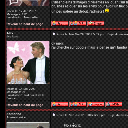
utiliser pleins d'images differentes en jouant sur l
brushes et jouer sur les effets pour avoir un truc p
Inscrit le: 17 Jan 2007
un peu galère au début, j'admets !
Messages: 412
Localisation: Montpellier
Revenir en haut de page
Alex
Posté le: Mar Mai 29, 2007 5:39 pm
Sujet du messa
fine lame
ok merci
j'ai cherché sur google mais je pense qu'il faud
Inscrit le: 14 Mai 2007
Messages: 89
Localisation: sud ouest de la
France
Revenir en haut de page
Katherina
Posté le: Ven Juin 01, 2007 6:22 pm
Sujet du mess
Administratrice
Flo a écrit: