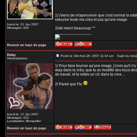
1/ j'viens de m'apercevoir que c'est normal la rota
retourne toute ma créa et pas qu'une image
Inscrit le: 21 Jan 2007
Messages: 424
2/oki merci beaucoup ^^
_________________
Revenir en haut de page
Duby
Posté le: Dim Aoû 26, 2007 11:43 am
Sujet du mess
Administratrice
1/ Pour faire tourner qu'une image, j'crois qu'il n
deja dans la créa, que tu as modifié des trucs des
de travail, et tu refais un c/c dans ta crea ...
2/ Pareil que Flo
Inscrit le: 17 Jan 2007
Messages: 412
Localisation: Montpellier
Revenir en haut de page