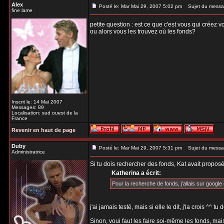
Alex
Posté le: Mar Mai 29, 2007 5:02 pm
Sujet du messa
fine lame
petite question : est ce que c'est vous qui créez 
ou alors vous les trouvez où les fonds?
Inscrit le: 14 Mai 2007
Messages: 89
Localisation: sud ouest de la
France
Revenir en haut de page
Duby
Posté le: Mar Mai 29, 2007 5:31 pm
Sujet du messa
Administratrice
Si tu dois rechercher des fonds, Kat avait proposé
Katherina a écrit:
Pour la recherche de fonds, j'allais sur google e
j'ai jamais testé, mais si elle le dit, j'la crois ^^ 
Sinon, voui faut les faire soi-même les fonds, mais