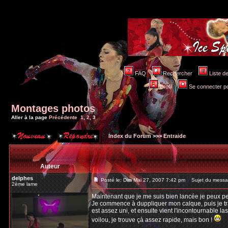
FAQ
Rechercher
Liste 
Profil
Se connecter po
Montages photos
Aller à la page
Précédente
1
,
2
,
3
Index du Forum
>>>
Entraide
Auteur
delphes
Posté le: Dim Mai 27, 2007 7:42 pm
Sujet du messa
2ème lame
Maintenant que je me suis bien lancée je peux peu
Je commence à duppliquer mon calque, puis je tra
est assez uni, et ensuite vient l'incontournable lass
voilou, je trouve çà assez rapide, mais bon !