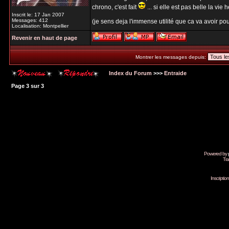
chrono, c'est fait
... si elle est pas belle la vie h
Inscrit le: 17 Jan 2007
Messages: 412
(je sens deja l'immense utilité que ca va avoir pour
Localisation: Montpellier
Revenir en haut de page
Montrer les messages depuis:
Index du Forum
>>>
Entraide
Page
3
sur
3
Powered by
Tra
Inscripti