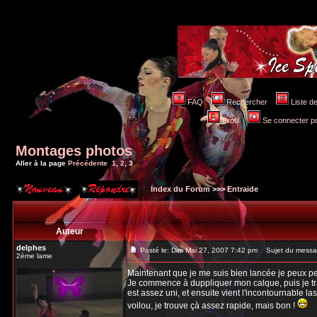
FAQ
Rechercher
Liste 
Profil
Se connecter po
Montages photos
Aller à la page
Précédente
1
,
2
,
3
Index du Forum
>>>
Entraide
Auteur
delphes
Posté le: Dim Mai 27, 2007 7:42 pm
Sujet du messa
2ème lame
Maintenant que je me suis bien lancée je peux peu
Je commence à duppliquer mon calque, puis je tra
est assez uni, et ensuite vient l'incontournable lass
voilou, je trouve çà assez rapide, mais bon !