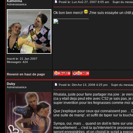
Katherina
Posté le: Lun Aoû 27, 2007 8:05 am
Sujet du mess
Administratrice
Ok bon ben merci!
J'me suis essayée un chtit pe
_________________
Inscrit le: 21 Jan 2007
Messages: 424
Revenir en haut de page
Duby
Posté le: Dim Avr 13, 2008 4:25 pm
Sujet du messa
Administratrice
Rhalala, juste pour faire partager ma joie : je vi
(ca y etait deja peut etre avec CS2 je sais pas, je 
super invention pour les feignasses comme moi qu
Que j'explique pour ceux qui connaissent pas ... D
une suite de manip', et suffit de taper sur la touc
Sympa, oui, mais ... quand on doit le faire sur un
manuellement ... c'est la qu'intervient le processeu
seront enregistrées, et on choisit le script a execu