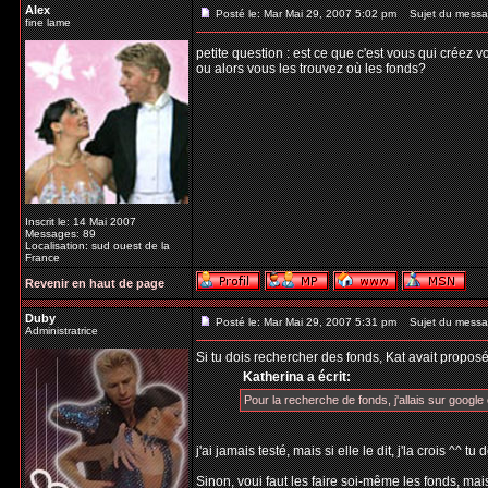
Alex
Posté le: Mar Mai 29, 2007 5:02 pm
Sujet du messa
fine lame
petite question : est ce que c'est vous qui créez 
ou alors vous les trouvez où les fonds?
Inscrit le: 14 Mai 2007
Messages: 89
Localisation: sud ouest de la
France
Revenir en haut de page
Duby
Posté le: Mar Mai 29, 2007 5:31 pm
Sujet du messa
Administratrice
Si tu dois rechercher des fonds, Kat avait proposé
Katherina a écrit:
Pour la recherche de fonds, j'allais sur google e
j'ai jamais testé, mais si elle le dit, j'la crois ^^ 
Sinon, voui faut les faire soi-même les fonds, mais