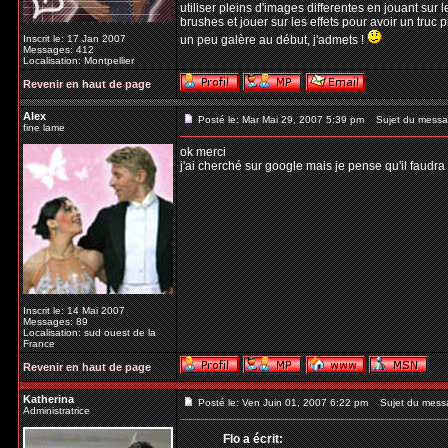
utiliser pleins d'images differentes en jouant sur l
brushes et jouer sur les effets pour avoir un truc p
Inscrit le: 17 Jan 2007
un peu galère au début, j'admets !
Messages: 412
Localisation: Montpellier
Revenir en haut de page
Alex
Posté le: Mar Mai 29, 2007 5:39 pm
Sujet du messa
fine lame
ok merci
j'ai cherché sur google mais je pense qu'il faud
Inscrit le: 14 Mai 2007
Messages: 89
Localisation: sud ouest de la
France
Revenir en haut de page
Katherina
Posté le: Ven Juin 01, 2007 6:22 pm
Sujet du mess
Administratrice
Flo a écrit: