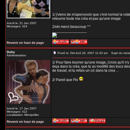
1/ j'viens de m'apercevoir que c'est normal la rota
retourne toute ma créa et pas qu'une image
Inscrit le: 21 Jan 2007
Messages: 424
2/oki merci beaucoup ^^
_________________
Revenir en haut de page
Duby
Posté le: Dim Aoû 26, 2007 11:43 am
Sujet du mess
Administratrice
1/ Pour faire tourner qu'une image, j'crois qu'il n
deja dans la créa, que tu as modifié des trucs des
de travail, et tu refais un c/c dans ta crea ...
2/ Pareil que Flo
Inscrit le: 17 Jan 2007
Messages: 412
Localisation: Montpellier
Revenir en haut de page