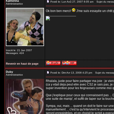
Katherina
Posté le: Lun Aoû 27, 2007 8:05 am
Sujet du mess
Administratrice
Ok bon ben merci!
J'me suis essayée un chtit pe
_________________
Inscrit le: 21 Jan 2007
Messages: 424
Revenir en haut de page
Duby
Posté le: Dim Avr 13, 2008 4:25 pm
Sujet du messa
Administratrice
Rhalala, juste pour faire partager ma joie : je vi
(ca y etait deja peut etre avec CS2 je sais pas, je 
super invention pour les feignasses comme moi qu
Que j'explique pour ceux qui connaissent pas ... D
une suite de manip', et suffit de taper sur la touc
Sympa, oui, mais ... quand on doit le faire sur un
manuellement ... c'est la qu'intervient le processeu
seront enregistrées, et on choisit le script a execu