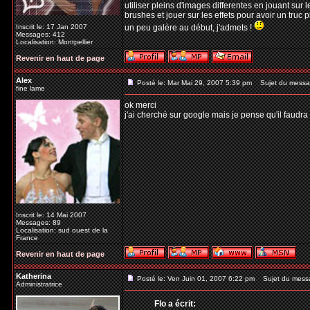
utiliser pleins d'images differentes en jouant sur l
brushes et jouer sur les effets pour avoir un truc p
Inscrit le: 17 Jan 2007
un peu galère au début, j'admets !
Messages: 412
Localisation: Montpellier
Revenir en haut de page
Alex
Posté le: Mar Mai 29, 2007 5:39 pm
Sujet du messa
fine lame
ok merci
j'ai cherché sur google mais je pense qu'il faud
Inscrit le: 14 Mai 2007
Messages: 89
Localisation: sud ouest de la
France
Revenir en haut de page
Katherina
Posté le: Ven Juin 01, 2007 6:22 pm
Sujet du mess
Administratrice
Flo a écrit: