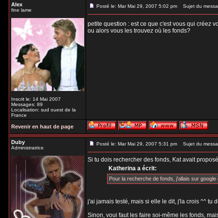
Alex
Posté le: Mar Mai 29, 2007 5:02 pm
Sujet du messa
fine lame
petite question : est ce que c'est vous qui créez 
ou alors vous les trouvez où les fonds?
Inscrit le: 14 Mai 2007
Messages: 89
Localisation: sud ouest de la
France
Revenir en haut de page
Duby
Posté le: Mar Mai 29, 2007 5:31 pm
Sujet du messa
Administratrice
Si tu dois rechercher des fonds, Kat avait proposé
Katherina a écrit:
Pour la recherche de fonds, j'allais sur google e
j'ai jamais testé, mais si elle le dit, j'la crois ^^ 
Sinon, voui faut les faire soi-même les fonds, mais