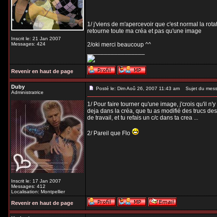
1/ j'viens de m'apercevoir que c'est normal la rota
retourne toute ma créa et pas qu'une image
Inscrit le: 21 Jan 2007
Messages: 424
2/oki merci beaucoup ^^
_________________
Revenir en haut de page
Duby
Posté le: Dim Aoû 26, 2007 11:43 am
Sujet du mess
Administratrice
1/ Pour faire tourner qu'une image, j'crois qu'il n
deja dans la créa, que tu as modifié des trucs des
de travail, et tu refais un c/c dans ta crea ...
2/ Pareil que Flo
Inscrit le: 17 Jan 2007
Messages: 412
Localisation: Montpellier
Revenir en haut de page