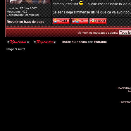
chrono, c'est fait
... si elle est pas belle la vie h
Inscrit le: 17 Jan 2007
Messages: 412
(je sens deja l'immense utilité que ca va avoir pour
Localisation: Montpellier
Revenir en haut de page
Montrer les messages depuis:
Index du Forum
>>>
Entraide
Page
3
sur
3
Powered by
Tra
Inscripti