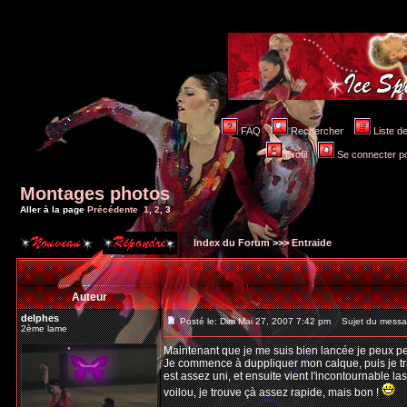
FAQ
Rechercher
Liste 
Profil
Se connecter po
Montages photos
Aller à la page
Précédente
1
,
2
,
3
Index du Forum
>>>
Entraide
Auteur
delphes
Posté le: Dim Mai 27, 2007 7:42 pm
Sujet du messa
2ème lame
Maintenant que je me suis bien lancée je peux peu
Je commence à duppliquer mon calque, puis je tra
est assez uni, et ensuite vient l'incontournable lass
voilou, je trouve çà assez rapide, mais bon !