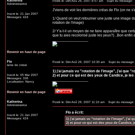
Katherina
Posté le: Dim Aoû 26, 2007 8:57 am
Sujet du message:
Administratrice
J'viens de voir les dernières créas de Flo (on ne s
Inscrit le: 21 Jan 2007
Messages: 424
1/ Quand on veut retourner une juste une image da
rotation de l'image)
2/ Y'a-t-il un moyen de ne faire apparaître que ce
que tu aies recolorisé juste les yeux?)...Bon enfin 
_________________
Revenir en haut de page
Flo
Posté le: Dim Aoû 26, 2007 10:30 am
Sujet du message:
lame de cristal
1) j'ai jamais vu "rotation de l'image", j'ai que "r
Inscrit le: 05 Mar 2007
2) et pour ce qui est des yeux de Candice, je le
Messages: 336
_________________
Localisation: Nancy
Revenir en haut de page
Katherina
Posté le: Dim Aoû 26, 2007 11:10 am
Sujet du message:
Administratrice
Flo a écrit:
Inscrit le: 21 Jan 2007
Messages: 424
1) j'ai jamais vu "rotation de l'image", j'ai q
2) et pour ce qui est des yeux de Candice, 