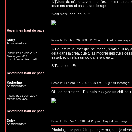
1/ j'viens de m'apercevoir que c'est normal la rotat
toute ma créa et pas qu'une image
2/oki merci beaucoup ^^
_________________
Revenir en haut de page
Duby
Posté le: Dim Aoû 26, 2007 11:43 am
Sujet du message:
Administratrice
1/ Pour faire tourner qu'une image, j'crois qu'il n'y
Inscrit le: 17 Jan 2007
deja dans la créa, que tu as modifié des trucs dess
Messages: 412
travail, et tu refais un c/c dans ta crea ...
Localisation: Montpellier
2/ Pareil que Flo
Revenir en haut de page
Katherina
Posté le: Lun Aoû 27, 2007 8:05 am
Sujet du message:
Administratrice
Ok bon ben merci!
J'me suis essayée un chtit peu à 
Inscrit le: 21 Jan 2007
_________________
Messages: 424
Revenir en haut de page
Duby
Posté le: Dim Avr 13, 2008 4:25 pm
Sujet du message:
Administratrice
Rhalala, juste pour faire partager ma joie : je vie