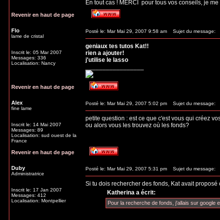
En tout cas ! MERCI
pour tous vos conseils, je me 
Revenir en haut de page
Flo
Posté le: Mar Mai 29, 2007 9:58 am
Sujet du message:
lame de cristal
geniaux tes tutos Kat!!
Inscrit le: 05 Mar 2007
rien a ajouter!
Messages: 336
j'utilise le lasso
Localisation: Nancy
_________________
Revenir en haut de page
Alex
Posté le: Mar Mai 29, 2007 5:02 pm
Sujet du message:
fine lame
petite question : est ce que c'est vous qui créez v
Inscrit le: 14 Mai 2007
ou alors vous les trouvez où les fonds?
Messages: 89
Localisation: sud ouest de la
France
Revenir en haut de page
Duby
Posté le: Mar Mai 29, 2007 5:31 pm
Sujet du message:
Administratrice
Si tu dois rechercher des fonds, Kat avait proposé 
Inscrit le: 17 Jan 2007
Katherina a écrit:
Messages: 412
Localisation: Montpellier
Pour la recherche de fonds, j'allais sur google et