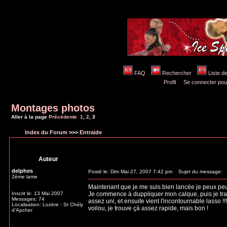
FAQ
Rechercher
Liste 
Profil
Se connecter pou
Montages photos
Aller à la page
Précédente
1
,
2
,
3
Index du Forum
>>>
Entraide
Auteur
delphes
Posté le: Dim Mai 27, 2007 7:42 pm
Sujet du message:
2ème lame
Maintenant que je me suis bien lancée je peux peut
Inscrit le: 13 Mai 2007
Je commence à duppliquer mon calque, puis je trav
Messages: 74
assez uni, et ensuite vient l'incontournable lasso !!!
Localisation: Lozère : St Chély
voilou, je trouve çà assez rapide, mais bon !
d'Apcher