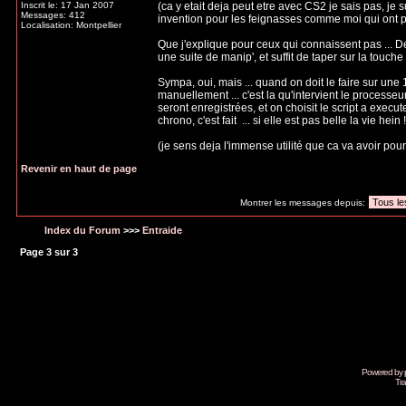
Inscrit le: 17 Jan 2007
(ca y etait deja peut etre avec CS2 je sais pas, je s
Messages: 412
invention pour les feignasses comme moi qui ont p
Localisation: Montpellier
Que j'explique pour ceux qui connaissent pas ... De
une suite de manip', et suffit de taper sur la touch
Sympa, oui, mais ... quand on doit le faire sur une
manuellement ... c'est la qu'intervient le processeur
seront enregistrées, et on choisit le script a execute
chrono, c'est fait
... si elle est pas belle la vie hein !
(je sens deja l'immense utilité que ca va avoir pour 
Revenir en haut de page
Montrer les messages depuis:
Index du Forum
>>>
Entraide
Page
3
sur
3
Powered by
Tra