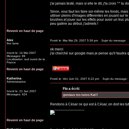
j'ai jamais testé, mais si elle le dit, j'la crois ^^ t
Sinon, voui faut les faire soi-même les fonds, mais 
utiliser pleins d'images differentes en jouant sur le
brushes et jouer sur les effets pour avoir un truc pl
peu galère au début, j'admets !
Revenir en haut de page
Alex
Posté le: Mar Mai 29, 2007 5:39 pm
Sujet du message:
fine lame
ok merci
Inscrit le: 14 Mai 2007
j'ai cherché sur google mais je pense qu'il faudr
Messages: 89
Localisation: sud ouest de la
France
Revenir en haut de page
Katherina
Posté le: Ven Juin 01, 2007 6:22 pm
Sujet du message:
Administratrice
Flo a écrit:
Inscrit le: 21 Jan 2007
Messages: 424
geniaux tes tutos Kat!!
Rendons à César ce qui est à César, on doit les t
_________________
Revenir en haut de page