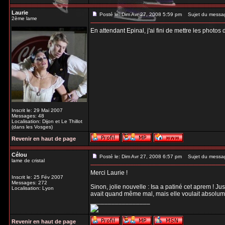
Laurie
Posté le: Dim Avr 27, 2008 5:59 pm
Sujet du messa
2ème lame
En attendant Epinal, j'ai fini de mettre les photos
Inscrit le: 29 Mai 2007
Messages: 48
Localisation: Dijon et Le Thillot
(dans les Vosges)
Revenir en haut de page
Célou
Posté le: Dim Avr 27, 2008 6:57 pm
Sujet du messa
lame de cristal
Merci Laurie !
Inscrit le: 25 Fév 2007
Messages: 272
Sinon, jolie nouvelle : Isa a patiné cet aprem ! J
Localisation: Lyon
avait quand même mal, mais elle voulait absolumen
_________________
Revenir en haut de page