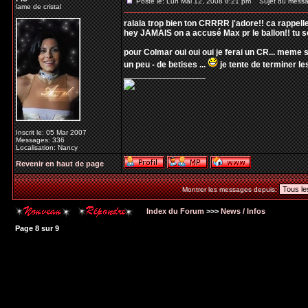
Posté le: Lun Mai 12, 2008 8:21 pm
Sujet du messa
lame de cristal
ralala trop bien ton CRRRR j'adore!! ca rappelle 
hey JAMAIS on a accusé Max pr le ballon!! tu sors
pour Colmar oui oui oui je ferai un CR... meme
un peu - de betises ...
je tente de terminer le
_________________
Inscrit le: 05 Mar 2007
Messages: 336
Localisation: Nancy
Revenir en haut de page
Montrer les messages depuis:
Index du Forum
>>>
News / Infos
Page
8
sur
9