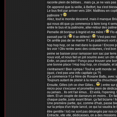
raconte plein de bétises... mais ça, je ne vais pas 
On apprend que la veille, à Belfort, Isa s'est bles
Le bus finit par arriver vers 18H. Matthieu en copilo
patinoire ?
Allez, tout le monde descend, mais il manque Brian
qui nous dit que ça commence à faire long 4 semain
entre le bus et la patinoire, aller-retour des pati
Pernelle dit bonjour à Ingrid et ma mère !
Flo e
passait par là !
Il se défend !
"c'est pas moi l
On arrête pas de se marrer !!! Les patineurs vont 
hop hop hop, on se met dans la queue ! Encore pre
les voir ! Oliv rentre avec des costumes, c'est bon
peine se baisser pour ramasser son sac par terre.
nous voit, et nous fait un joli sourire avec un clin 
Enfin, on peut entrer ! Fonço pour trouver une bon
une bonne place ! Hop hop hop, on s'installe, et à 
s'entrainent ! Bien sympa ! Tout le petit monde se p
(quoi, c'est pas une info capitale ça ?!)
Ça commence !! Le frère de Roxane Battu, avec sa p
Toujours autant de plaisir à la revoir la chouchout
Ensuite, Gilles (oh ce cher Gilles...
) entre sur 
micro pour s'excuser et promettre plein de dédicas
ou jamais... Ils ont l'air émus... Et voilà, l'open
idem. Et un couple de danseurs en moins... En fait
chaque partie, juste avant Brian. ça fait bizarre !
Une première partie, qui, comme d'hab, passe bien 
sur la prépa d'un triple lancé, ce qui lui vaudra l
être gentille ! lol) ne sont pas dérangés par nos cr
Entracte, vite vite, dédicasses, on a des missions