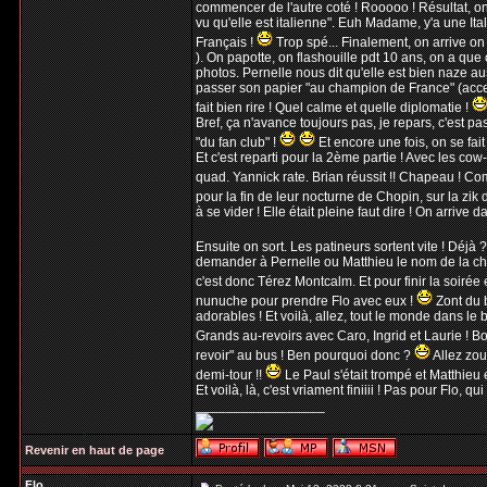
commencer de l'autre coté ! Rooooo ! Résultat, on a
vu qu'elle est italienne". Euh Madame, y'a une Itali
Français !
Trop spé... Finalement, on arrive on
). On papotte, on flashouille pdt 10 ans, on a que
photos. Pernelle nous dit qu'elle est bien naze a
passer son papier "au champion de France" (acces
fait bien rire ! Quel calme et quelle diplomatie !
Bref, ça n'avance toujours pas, je repars, c'est 
"du fan club" !
Et encore une fois, on se fait
Et c'est reparti pour la 2ème partie ! Avec les co
quad. Yannick rate. Brian réussit !! Chapeau ! Com
pour la fin de leur nocturne de Chopin, sur la zi
à se vider ! Elle était pleine faut dire ! On arrive d
Ensuite on sort. Les patineurs sortent vite ! Déjà 
demander à Pernelle ou Matthieu le nom de la cha
c'est donc Térez Montcalm. Et pour finir la soiré
nunuche pour prendre Flo avec eux !
Zont du b
adorables ! Et voilà, allez, tout le monde dans le b
Grands au-revoirs avec Caro, Ingrid et Laurie ! Bou
revoir" au bus ! Ben pourquoi donc ?
Allez zou,
demi-tour !!
Le Paul s'était trompé et Matthieu 
Et voilà, là, c'est vriament finiiii ! Pas pour Flo, 
_________________
Revenir en haut de page
Flo