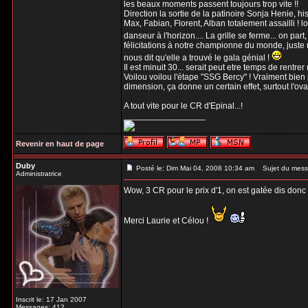
les beaux moments passent toujours trop vite !!
Direction la sortie de la patinoire Sonja Henie, his
Max, Fabian, Florent, Alban totalement assailli ! 
danseur à l'horizon.... La grille se ferme... on part,
félicitations à notre championne du monde, juste 
nous dit qu'elle a trouvé le gala génial !
Il est minuit 30... serait peut etre temps de rentrer
Voilou voilou l'étape "SSG Bercy" ! Vraiment bien 
dimension, ça donne un certain effet, surtout l'ovat
A tout vite pour le CR d'Epinal...!
_________________
Revenir en haut de page
Duby
Posté le: Dim Mai 04, 2008 10:34 am
Sujet du mess
Administratrice
Wow, 3 CR pour le prix d'1, on est gatée dis donc
Merci Laurie et Célou !
Inscrit le: 17 Jan 2007
Messages: 412