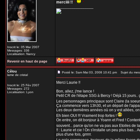
merciiii !!
_________________
Inscrit le: 05 Mar 2007
Messages: 336
Localisation: Nancy
Revenir en haut de page
Célou
Posté le: Sam Mai 03, 2008 10:41 pm
Sujet du mes
lame de cristal
Merci Laurie !!
Inscrit le: 25 Fév 2007
Messages: 272
Bon, allez, j'me lance !
Localisation: Lyon
Petit CR de l'étape SSG à Bercy ! Déjà 15 jours.. ç
Les personnages principaux sont Claire (la soeur 
Ça commence vers 13h30, et un départ de l'appart
Les deux dernières années où on y est allées, on es
Eh bien OUI !!! Vraiment trop fortes !
On entre, on dit bonjour à Yoann et Fred ! Content
souvent... parce qu'on ne va pas aux Etoiles de l
!! : Laurie et cie ! On s'installe un peu plus bas
plus d'une fois, grrrrr.