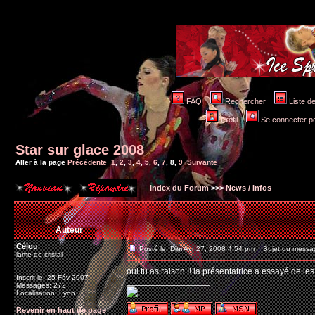
FAQ
Rechercher
Liste 
Profil
Se connecter po
Star sur glace 2008
Aller à la page
Précédente
1
,
2
,
3
,
4
,
5
,
6
,
7
,
8
,
9
Suivante
Index du Forum
>>>
News / Infos
Auteur
Célou
Posté le: Dim Avr 27, 2008 4:54 pm
Sujet du messa
lame de cristal
oui tu as raison !! la présentatrice a essayé de les 
Inscrit le: 25 Fév 2007
_________________
Messages: 272
Localisation: Lyon
Revenir en haut de page