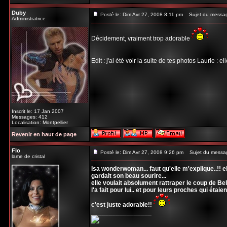
Duby
Posté le: Dim Avr 27, 2008 8:11 pm
Sujet du messa
Administratrice
Décidement, vraiment trop adorable
Edit : j'ai été voir la suite de tes photos Laurie : 
Inscrit le: 17 Jan 2007
Messages: 412
Localisation: Montpellier
Revenir en haut de page
Flo
Posté le: Dim Avr 27, 2008 9:26 pm
Sujet du messa
lame de cristal
Isa wonderwoman... faut qu'elle m'explique..!! el
gardait son beau sourire...
elle voulait absolument rattraper le coup de Bel
l'a fait pour lui.. et pour leurs proches qui étaient
c'est juste adorable!!
_________________