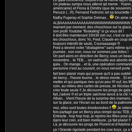
Le gala commence, toujours de la même façon depuis
Un plateau sympa nous attend qd meme : Yoann, F
américaine) et Fiona & Dimitry (que de souvenirs.
Peruzzi (...!!!), Fernand Fedronic (et sa bouclette
Nathy Fugeray et Sophie Delmas...
On aime ou
ALBAAAAAAAAAAAAANNNNNNNNNNNNNNN !!! Im
marrant par moment, des chouchoux sur la glace, c'
son profil Youtube "floskating" si ça vous dit !
Il doit être maintenant 33H30 (eh oui, c'est ce qu'i
les chouchoux, donc Yo, Fred, Claude en coup de ve
toujours interdit de sauts. Couraaaaage !!!
Fred a deviné notre "stratagème" sans même qu'on 
journée.. non non, nous ne sommes pas folles !
On part alors en direction de Bercy, sous un beau 
novembre... le TEB.... on vadrouille aux abords d
gala... On mange... et là, une opération commando
personne n'est au courant, on nous renvoit porte
fait bien plaisir mais qui prouve qu'il a pas oublié 
de bercy... l'heure tourne... le stress monte... Et 
mettre et qui panique rien qu'un peu !!!! ouf, les 
coin, au milieu des cartes de presse, de Nicolas B
crier toute seule !! Je découvre les progs de gal
fait, j'adore !!! et un triple salchow lancé à la cl
Alban... Vient l'heure de la surprise des mamans...
sur la glace, sur l'écran ou au bord de la patinoir
moi, elles sont toutes émotionnées !!
Je retiens
fois partagé par un Bercy plus rempli qu'au TEB, ça 
Entracte.. hop hop hop, je rejoins les filles pour 
dans leur coin, est bien meilleure, ça fait plaisir !!
Là, je découvre les progs de Florent et d'Adeline e
ça ! Grande rigolade pendant les cow boys. ça a tou