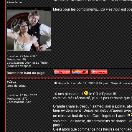
2ème lame
Merci pour les compliments... Ca y est tout est post
Inscrit le: 29 Mai 2007
Messages: 48
Localisation: Dijon et Le Thillot
(dans les Vosges)
Revenir en haut de page
Célou
Posté le: Lun Mai 12, 2008 8:07 pm
Sujet du messa
lame de cristal
10 ans plus tard... !
le CR d'Epinal !!!
Inscrit le: 25 Fév 2007
ça fait du très réchauffé, je suis pas certaine que ça 
Messages: 272
Localisation: Lyon
Grande chance, c'est un samedi soir à Epinal, alor
bien évidemment ! Départ en début d'aprem avec F
on retrouve tout de suite Caro, Ingrid et Laurie !!!
solo et qui dit danse, dit entraineurs de danse... di
plus !
C'est alors que commence nos heures de "grillades"