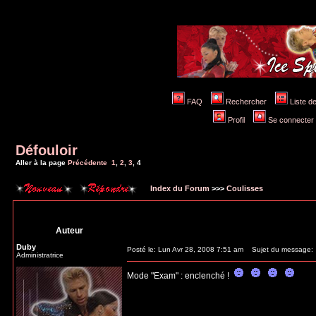
FAQ
Rechercher
Liste 
Profil
Se connecter 
Défouloir
Aller à la page
Précédente
1
,
2
,
3
,
4
Index du Forum
>>>
Coulisses
Auteur
Duby
Posté le: Lun Avr 28, 2008 7:51 am
Sujet du message:
Administratrice
Mode "Exam" : enclenché !