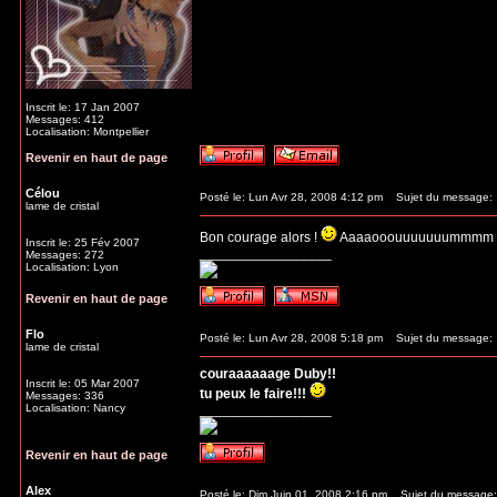
Inscrit le: 17 Jan 2007
Messages: 412
Localisation: Montpellier
Revenir en haut de page
Célou
Posté le: Lun Avr 28, 2008 4:12 pm
Sujet du message:
lame de cristal
Bon courage alors !
Aaaaooouuuuuuummmm 
Inscrit le: 25 Fév 2007
_________________
Messages: 272
Localisation: Lyon
Revenir en haut de page
Flo
Posté le: Lun Avr 28, 2008 5:18 pm
Sujet du message:
lame de cristal
couraaaaaage Duby!!
Inscrit le: 05 Mar 2007
tu peux le faire!!!
Messages: 336
Localisation: Nancy
_________________
Revenir en haut de page
Alex
Posté le: Dim Juin 01, 2008 2:16 pm
Sujet du message: