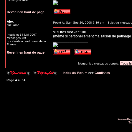
Revenir en haut de page
Alex
Posté le: Sam Sep 20, 2008 7:36 pm
Sujet du message
fine lame
si si très motivant!!!!!!
Inscrit le: 14 Mai 2007
(même si personellement ma saison de patinage a 
Messages: 89
_________________
Localisation: sud ouest de la
France
Revenir en haut de page
Montrer les messages depuis:
Index du Forum
>>>
Coulisses
Page
4
sur
4
Powered by
Tra