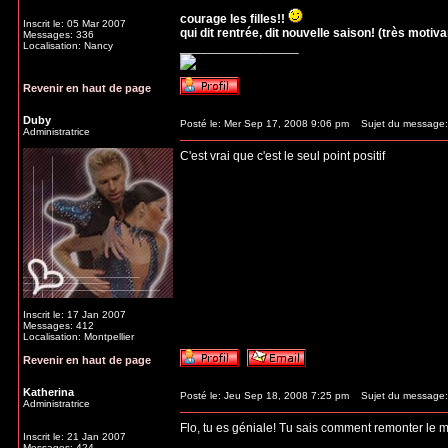
courage les filles!!
Inscrit le: 05 Mar 2007
qui dit rentrée, dit nouvelle saison! (très motivant
Messages: 336
Localisation: Nancy
_________________
Revenir en haut de page
Duby
Posté le: Mer Sep 17, 2008 9:06 pm
Sujet du message:
Administratrice
C'est vrai que c'est le seul point positif
Inscrit le: 17 Jan 2007
Messages: 412
Localisation: Montpellier
Revenir en haut de page
Katherina
Posté le: Jeu Sep 18, 2008 7:25 pm
Sujet du message:
Administratrice
Flo, tu es géniale! Tu sais comment remonter le m
Inscrit le: 21 Jan 2007
_________________
Messages: 424