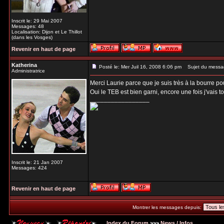
Inscrit le: 29 Mai 2007
Messages: 48
Localisation: Dijon et Le Thillot
(dans les Vosges)
Revenir en haut de page
Katherina
Posté le: Mer Juil 16, 2008 6:06 pm
Sujet du messa
Administratrice
Merci Laurie parce que je suis très à la bourre pour
Oui le TEB est bien garni, encore une fois j'vais t
_________________
Inscrit le: 21 Jan 2007
Messages: 424
Revenir en haut de page
Montrer les messages depuis:
Index du Forum
>>>
News / Infos