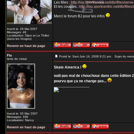
Les filles :
http://isu.sportcentric.net/db//files/se
Et les couples :
http://isu.sportcentric.net/db//fil
Merci le forum BJ pour les infos
Inscrit le: 29 Mai 2007
Messages: 48
Localisation: Dijon et Le Thillot
(dans les Vosges)
Revenir en haut de page
Flo
Posté le: Sam Juin 14, 2008 9:21 pm
Sujet du mess
lame de cristal
Skate America !
ouiii pas mal de chouchoux dans cette édition 2
pourvu que ça ne change pas...
_________________
Inscrit le: 05 Mar 2007
Messages: 336
Localisation: Nancy
Revenir en haut de page