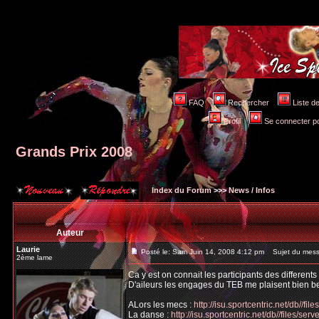
FAQ
Rechercher
Liste 
Profil
Se connecter po
Grands Prix 2008
Index du Forum
>>>
News / Infos
Auteur
Laurie
Posté le: Sam Juin 14, 2008 4:12 pm
Sujet du mess
2ème lame
Ca y est on connait les participants des different
D'aileurs les engages du TEB me plaisent bien be
ALors les mecs :
http://isu.sportcentric.net/db//fi
La danse :
http://isu.sportcentric.net/db//files/se