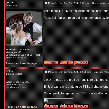
Laurie
Posté le: Dim Juin 15, 2008 9:33 am
Sujet du mess
2ème lame
Voila merci Flo... Mon ami Alzheimerfait des degat
Perso j'ai rien contre un petit changement chez le
Inscrit le: 29 Mai 2007
Messages: 48
Localisation: Dijon et Le Thillot
(dans les Vosges)
Revenir en haut de page
Célou
Posté le: Dim Juin 15, 2008 12:36 pm
Sujet du mes
lame de cristal
L'ISU n'a pas de le droit de nous faire attendre 
Inscrit le: 25 Fév 2007
Messages: 272
En tout cas, sacré plateau au TEB... 3 champions
Localisation: Lyon
Oui un petit changement au TEB... on est d'accord 
_________________
Revenir en haut de page