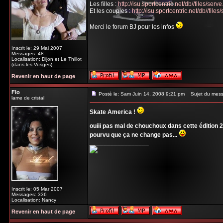
Les filles :
http://isu.sportcentric.net/db//files/se
Et les couples :
http://isu.sportcentric.net/db//fil
Merci le forum BJ pour les infos
Inscrit le: 29 Mai 2007
Messages: 48
Localisation: Dijon et Le Thillot
(dans les Vosges)
Revenir en haut de page
Flo
Posté le: Sam Juin 14, 2008 9:21 pm
Sujet du mess
lame de cristal
Skate America !
ouiii pas mal de chouchoux dans cette édition 2
pourvu que ça ne change pas...
_________________
Inscrit le: 05 Mar 2007
Messages: 336
Localisation: Nancy
Revenir en haut de page