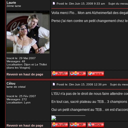
Laurie
Posté le: Dim Juin 15, 2008 9:33 am
Sujet du mess
2ème lame
Voila merci Flo... Mon ami Alzheimerfait des degat
Perso j'ai rien contre un petit changement chez le
Inscrit le: 29 Mai 2007
Messages: 48
Localisation: Dijon et Le Thillot
(dans les Vosges)
Revenir en haut de page
Célou
Posté le: Dim Juin 15, 2008 12:36 pm
Sujet du mes
lame de cristal
L'ISU n'a pas de le droit de nous faire attendre 
Inscrit le: 25 Fév 2007
Messages: 272
En tout cas, sacré plateau au TEB... 3 champions
Localisation: Lyon
Oui un petit changement au TEB... on est d'accord 
_________________
Revenir en haut de page