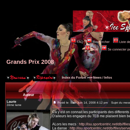
FAQ
Rechercher
Liste 
Profil
Se connecter po
Grands Prix 2008
Index du Forum
>>>
News / Infos
Auteur
Laurie
Posté le: Sam Juin 14, 2008 4:12 pm
Sujet du mess
2ème lame
Ca y est on connait les participants des different
D'aileurs les engages du TEB me plaisent bien be
ALors les mecs :
http://isu.sportcentric.net/db//fi
La danse :
http://isu.sportcentric.net/db//files/se