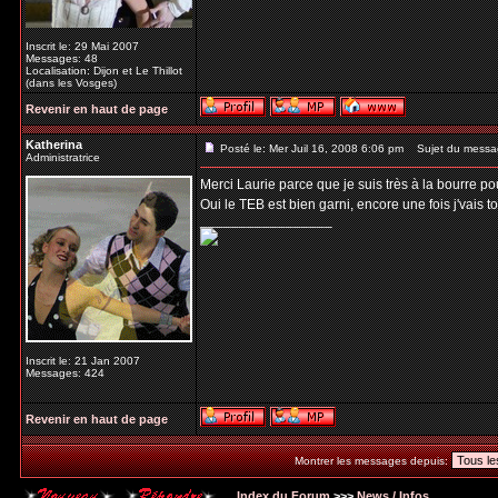
Inscrit le: 29 Mai 2007
Messages: 48
Localisation: Dijon et Le Thillot
(dans les Vosges)
Revenir en haut de page
Katherina
Posté le: Mer Juil 16, 2008 6:06 pm
Sujet du messa
Administratrice
Merci Laurie parce que je suis très à la bourre pour
Oui le TEB est bien garni, encore une fois j'vais t
_________________
Inscrit le: 21 Jan 2007
Messages: 424
Revenir en haut de page
Montrer les messages depuis:
Index du Forum
>>>
News / Infos