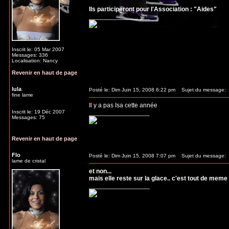
Ils participeront pour l'Association : "Aides"
_________________
Inscrit le: 05 Mar 2007
Messages: 336
Localisation: Nancy
Revenir en haut de page
lula
Posté le: Dim Juin 15, 2008 6:22 pm
Sujet du message:
fine lame
Il y a pas Isa cette année
Inscrit le: 19 Déc 2007
_________________
Messages: 75
Revenir en haut de page
Flo
Posté le: Dim Juin 15, 2008 7:07 pm
Sujet du message:
lame de cristal
et non...
mais elle reste sur la glace.. c'est tout de meme
_________________