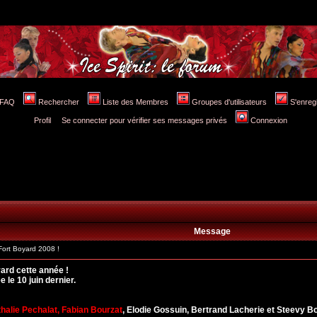
FAQ
Rechercher
Liste des Membres
Groupes d'utilisateurs
S'enreg
Profil
Se connecter pour vérifier ses messages privés
Connexion
Message
ort Boyard 2008 !
yard cette année !
 le 10 juin dernier.
thalie Pechalat, Fabian Bourzat
, Elodie Gossuin, Bertrand Lacherie et Steevy Bo