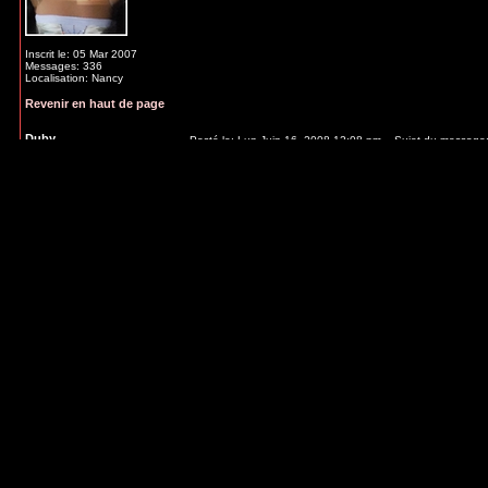
Inscrit le: 05 Mar 2007
Messages: 336
Localisation: Nancy
Revenir en haut de page
Duby
Posté le: Lun Juin 16, 2008 12:08 pm
Sujet du message
Administratrice
Yeahhh ! Je vais finir par aimer ford boyard s'ils ar
Inscrit le: 17 Jan 2007
Messages: 412
Merci pour l'info Flo !
Localisation: Montpellier
(et l'année prochaine, ca sera pt'etre au tour de Ne
Revenir en haut de page
Katherina
Posté le: Mer Juil 16, 2008 6:26 pm
Sujet du message:
Administratrice
Duby a écrit:
Inscrit le: 21 Jan 2007
Messages: 424
(et l'année prochaine, ca sera pt'etre au tou
JE VEUX!lol
_________________