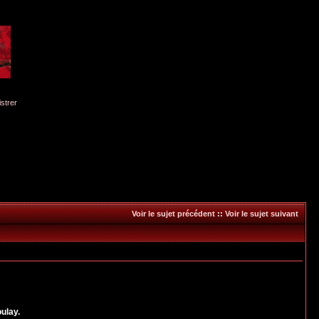
istrer
Voir le sujet précédent
::
Voir le sujet suivant
ulay.