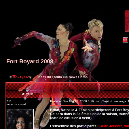
Fort Boyard 2008 !
Index du Forum
>>>
News / Infos
Auteur
Flo
Posté le: Dim Juin 15, 2008 6:16 pm
Sujet du message: F
lame de cristal
Brian, Nathalie & Fabian participeront à Fort Bo
Ce sera dans la 8e émission de la saison, tournée
(date de diffusion à venir)
L'ensemble des participants :
Brian Joubert, Na