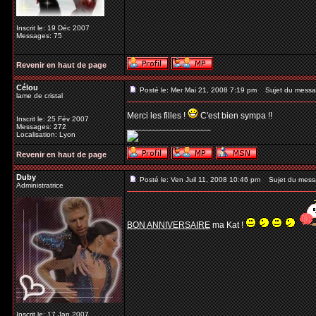
Inscrit le: 19 Déc 2007
Messages: 75
Revenir en haut de page
Célou
Posté le: Mer Mai 21, 2008 7:19 pm
Sujet du messa
lame de cristal
Merci les filles !
C'est bien sympa !!
Inscrit le: 25 Fév 2007
_________________
Messages: 272
Localisation: Lyon
Revenir en haut de page
Duby
Posté le: Ven Juil 11, 2008 10:46 pm
Sujet du mess
Administratrice
BON ANNIVERSAIRE
ma Kat !
Inscrit le: 17 Jan 2007