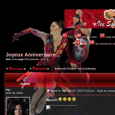
FAQ
Rechercher
Liste 
Profil
Se connecter po
Joyeux Anniversaire...
Aller à la page
Précédente
1
,
2
,
3
Index du Forum
>>>
Coulisses
Auteur
Flo
Posté le: Mer Déc 05, 2007 9:16 pm
Sujet du mess
lame de cristal
Merci!!!
_________________