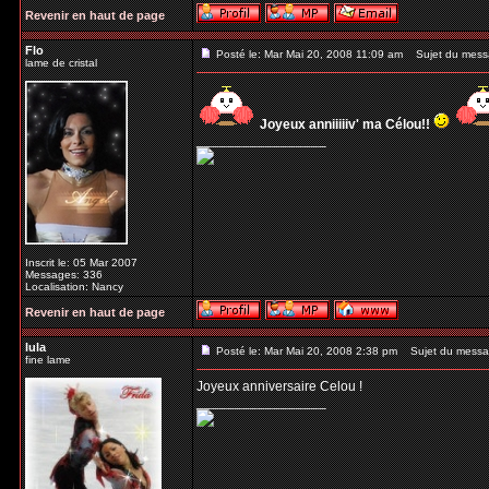
Revenir en haut de page
Flo
Posté le: Mar Mai 20, 2008 11:09 am
Sujet du mess
lame de cristal
Joyeux anniiiiiv' ma Célou!!
_________________
Inscrit le: 05 Mar 2007
Messages: 336
Localisation: Nancy
Revenir en haut de page
lula
Posté le: Mar Mai 20, 2008 2:38 pm
Sujet du messa
fine lame
Joyeux anniversaire Celou !
_________________