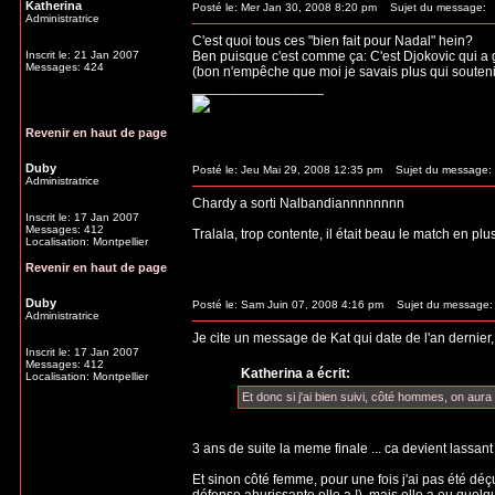
Katherina
Posté le: Mer Jan 30, 2008 8:20 pm
Sujet du message:
Administratrice
C'est quoi tous ces "bien fait pour Nadal" hein?
Inscrit le: 21 Jan 2007
Ben puisque c'est comme ça: C'est Djokovic qui a 
Messages: 424
(bon n'empêche que moi je savais plus qui soutenir
_________________
Revenir en haut de page
Duby
Posté le: Jeu Mai 29, 2008 12:35 pm
Sujet du message:
Administratrice
Chardy a sorti Nalbandiannnnnnnn
Inscrit le: 17 Jan 2007
Messages: 412
Tralala, trop contente, il était beau le match en 
Localisation: Montpellier
Revenir en haut de page
Duby
Posté le: Sam Juin 07, 2008 4:16 pm
Sujet du message:
Administratrice
Je cite un message de Kat qui date de l'an dernier, 
Inscrit le: 17 Jan 2007
Messages: 412
Katherina a écrit:
Localisation: Montpellier
Et donc si j'ai bien suivi, côté hommes, on aura
3 ans de suite la meme finale ... ca devient lassan
Et sinon côté femme, pour une fois j'ai pas été déç