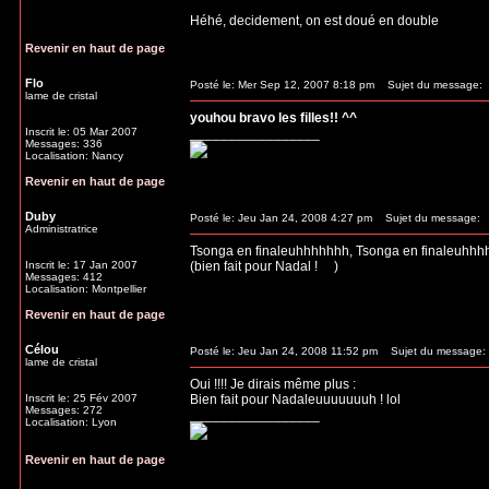
Héhé, decidement, on est doué en double
Revenir en haut de page
Flo
Posté le: Mer Sep 12, 2007 8:18 pm
Sujet du message:
lame de cristal
youhou bravo les filles!! ^^
Inscrit le: 05 Mar 2007
_________________
Messages: 336
Localisation: Nancy
Revenir en haut de page
Duby
Posté le: Jeu Jan 24, 2008 4:27 pm
Sujet du message:
Administratrice
Tsonga en finaleuhhhhhhh, Tsonga en finaleuhhhhh
Inscrit le: 17 Jan 2007
(bien fait pour Nadal !
)
Messages: 412
Localisation: Montpellier
Revenir en haut de page
Célou
Posté le: Jeu Jan 24, 2008 11:52 pm
Sujet du message:
lame de cristal
Oui !!!! Je dirais même plus :
Inscrit le: 25 Fév 2007
Bien fait pour Nadaleuuuuuuuh ! lol
Messages: 272
_________________
Localisation: Lyon
Revenir en haut de page