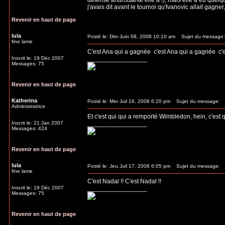
défense ahurissante elle a !), mais elle a eu quelqu
j'avais dit avant le tournoi qu'Ivanovic allait gagner, 
Revenir en haut de page
lula
Posté le: Dim Juin 08, 2008 10:10 am
Sujet du message:
fine lame
C'est Ana qui a gagnée
c'est Ana qui a gagnée
c'
Inscrit le: 19 Déc 2007
_________________
Messages: 75
Revenir en haut de page
Katherina
Posté le: Mer Juil 16, 2008 6:20 pm
Sujet du message:
Administratrice
Et c'est qui qui a remporté Wimbledon, hein, c'est q
Inscrit le: 21 Jan 2007
_________________
Messages: 424
Revenir en haut de page
lula
Posté le: Jeu Juil 17, 2008 6:05 pm
Sujet du message:
fine lame
C'est Nadal !! C'est Nadal !!
Inscrit le: 19 Déc 2007
_________________
Messages: 75
Revenir en haut de page