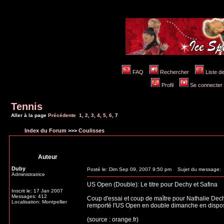
FAQ
Rechercher
Liste 
Profil
Se connecter 
Tennis
Aller à la page
Précédente
1
,
2
,
3
,
4
,
5
,
6
,
7
Index du Forum
>>>
Coulisses
Auteur
Duby
Posté le: Dim Sep 09, 2007 9:50 pm
Sujet du message:
Administratrice
US Open (Double): Le titre pour Dechy et Safina
Inscrit le: 17 Jan 2007
Messages: 412
Coup d'essai et coup de maître pour Nathalie Dechy
Localisation: Montpellier
remporté l'US Open en double dimanche en disposa
(source : orange.fr)