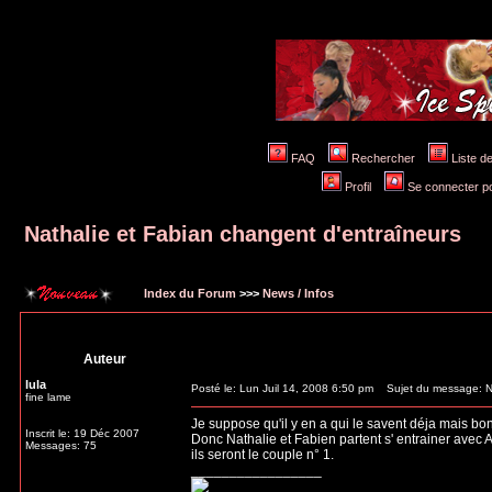
FAQ
Rechercher
Liste 
Profil
Se connecter po
Nathalie et Fabian changent d'entraîneurs
Index du Forum
>>>
News / Infos
Auteur
lula
Posté le: Lun Juil 14, 2008 6:50 pm
Sujet du message: Nat
fine lame
Je suppose qu'il y en a qui le savent déja mais b
Inscrit le: 19 Déc 2007
Donc Nathalie et Fabien partent s' entrainer ave
Messages: 75
ils seront le couple n° 1.
_________________