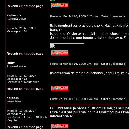
Revenir en haut de page
Katherina
Posté le: Mer Juil 16, 2008 6:23 pm
Sujet du message:
Administratrice
Ils le montrent par plusieurs choix, Nath et Fab n'
Inscrit le: 21 Jan 2007
français...
Messages: 424
Isabelle et Olivier avaient fait la même chose lors
Je leur souhaite une bonne collaboration avec Zhulin,
_________________
Revenir en haut de page
Duby
Posté le: Mer Juil 16, 2008 9:07 pm
Sujet du message:
Administratrice
Ils ont raison de tenter leur chance, et puis tout
Inscrit le: 17 Jan 2007
Messages: 412
Localisation: Montpellier
Revenir en haut de page
delphes
Posté le: Jeu Juil 31, 2008 1:44 pm
Sujet du message:
2ème lame
Oui, moi aussi je pense qu'ils ont raison, ça leur p
Inscrit le: 13 Mai 2007
Et ce n'est pas plus mal pour les deux couples fran
Messages: 74
internationaux !
Localisation: Lozère : St Chély
d'Apcher
Revenir en haut de page