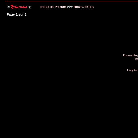
Montrer les messages depuis:
Index du Forum
>>>
News / Infos
Page
1
sur
1
Powered by
Tra
Inscripti