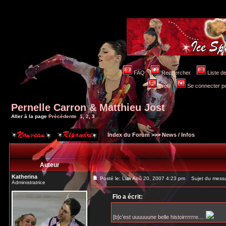
FAQ
Rechercher
Liste 
Profil
Se connecter po
Pernelle Carron & Matthieu Jost
Aller à la page
Précédente
1
,
2
,
3
Index du Forum
>>>
News / Infos
Auteur
Katherina
Posté le: Lun Aoû 20, 2007 4:23 pm
Sujet du mess
Administratrice
Flo a écrit:
[b]c'est uuuuuune belle histoirrrrrre....