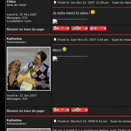
Célou
Posté le: Jeu Nov 22, 2007 12:39 pm
Sujet du mes
lame de cristal
Je redis merci ici alors !
Inscrit le: 25 Fév 2007
_________________
Messages: 272
Localisation: Lyon
Revenir en haut de page
Katherina
Posté le: Sam Nov 24, 2007 5:44 am
Sujet du mess
Administratrice
Merci
_________________
Inscrit le: 21 Jan 2007
Messages: 424
Revenir en haut de page
Katherina
Posté le: Dim Aoû 10, 2008 9:42 am
Sujet du mess
Administratrice
On en a parlé il y a quelques temps avec Duby et 