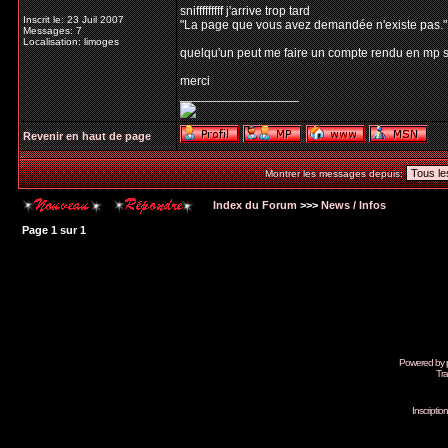
snifffffffff j'arrive trop tard
Inscrit le: 23 Juil 2007
"La page que vous avez demandée n'existe pas."
Messages: 7
Localisation: limoges
quelqu'un peut me faire un compte rendu en mp s
merci
_________________
Revenir en haut de page
Montrer les messages depuis:
Index du Forum
>>>
News / Infos
Page
1
sur
1
Powered by
Tra
Inscripti