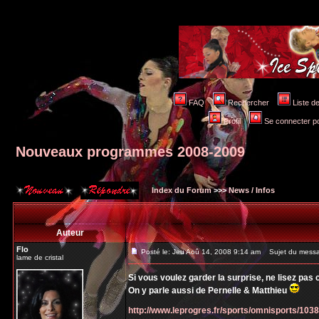
FAQ
Rechercher
Liste 
Profil
Se connecter po
Nouveaux programmes 2008-2009
Index du Forum
>>>
News / Infos
Auteur
Flo
Posté le: Jeu Aoû 14, 2008 9:14 am
Sujet du messa
lame de cristal
Si vous voulez garder la surprise, ne lisez pas ce
On y parle aussi de Pernelle & Matthieu
http://www.leprogres.fr/sports/omnisports/103