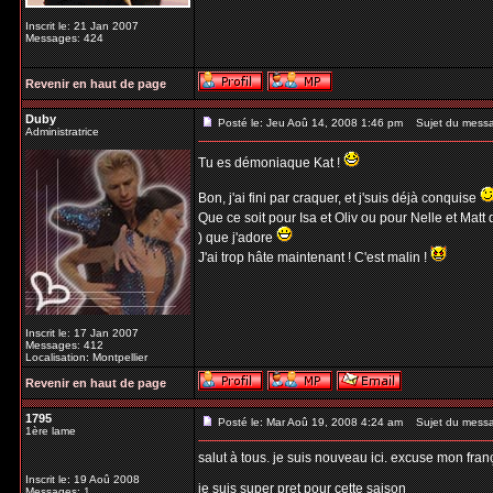
Inscrit le: 21 Jan 2007
Messages: 424
Revenir en haut de page
Duby
Posté le: Jeu Aoû 14, 2008 1:46 pm
Sujet du mess
Administratrice
Tu es démoniaque Kat !
Bon, j'ai fini par craquer, et j'suis déjà conquise
Que ce soit pour Isa et Oliv ou pour Nelle et Matt 
) que j'adore
J'ai trop hâte maintenant ! C'est malin !
Inscrit le: 17 Jan 2007
Messages: 412
Localisation: Montpellier
Revenir en haut de page
1795
Posté le: Mar Aoû 19, 2008 4:24 am
Sujet du mess
1ère lame
salut à tous. je suis nouveau ici. excuse mon fran
Inscrit le: 19 Aoû 2008
je suis super pret pour cette saison
Messages: 1