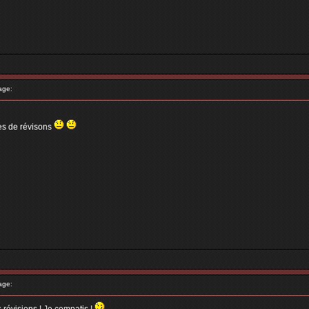
age:
nes de révisons
age: