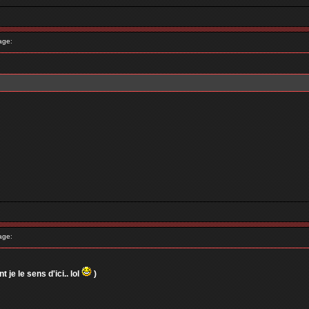
age:
age:
 je le sens d'ici.. lol
)