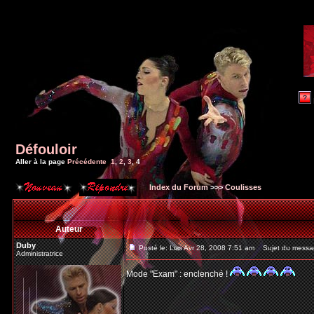
Défouloir
Aller à la page
Précédente
1
,
2
,
3
,
4
Index du Forum
>>>
Coulisses
Auteur
Duby
Posté le: Lun Avr 28, 2008 7:51 am
Sujet du messa
Administratrice
Mode "Exam" : enclenché !