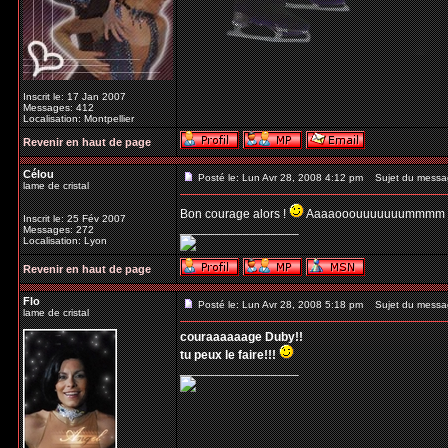
Inscrit le: 17 Jan 2007
Messages: 412
Localisation: Montpellier
Revenir en haut de page
Célou
Posté le: Lun Avr 28, 2008 4:12 pm
Sujet du messa
lame de cristal
Bon courage alors !
Aaaaooouuuuuuummmm 
Inscrit le: 25 Fév 2007
_________________
Messages: 272
Localisation: Lyon
Revenir en haut de page
Flo
Posté le: Lun Avr 28, 2008 5:18 pm
Sujet du messa
lame de cristal
couraaaaaage Duby!!
tu peux le faire!!!
_________________