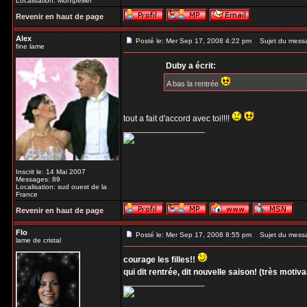
Localisation: Montpellier
Revenir en haut de page
Alex
Posté le: Mer Sep 17, 2008 4:22 pm
Sujet du mess
fine lame
Duby a écrit:
A bas la rentrée
tout a fait d'accord avec toi!!!!
_________________
Inscrit le: 14 Mai 2007
Messages: 89
Localisation: sud ouest de la
France
Revenir en haut de page
Flo
Posté le: Mer Sep 17, 2008 8:55 pm
Sujet du mess
lame de cristal
courage les filles!!
qui dit rentrée, dit nouvelle saison! (très motivant
_________________