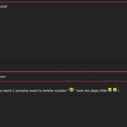
oral!
age:
repris 1 semaine avant la rentrée scolaire "
" avec les stage d'été
)