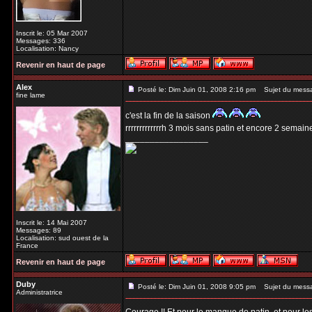
Inscrit le: 05 Mar 2007
Messages: 336
Localisation: Nancy
Revenir en haut de page
Alex
Posté le: Dim Juin 01, 2008 2:16 pm
Sujet du mess
fine lame
c'est la fin de la saison
rrrrrrrrrrrrrh 3 mois sans patin et encore 2 semai
_________________
Inscrit le: 14 Mai 2007
Messages: 89
Localisation: sud ouest de la
France
Revenir en haut de page
Duby
Posté le: Dim Juin 01, 2008 9:05 pm
Sujet du mess
Administratrice