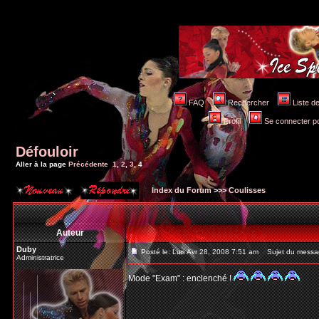
FAQ
Rechercher
Liste 
Profil
Se connecter po
Défouloir
Aller à la page
Précédente
1
,
2
,
3
,
4
Index du Forum
>>>
Coulisses
Auteur
Duby
Posté le: Lun Avr 28, 2008 7:51 am
Sujet du messa
Administratrice
Mode "Exam" : enclenché !