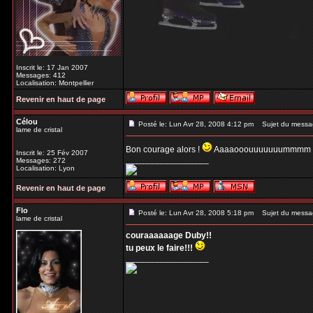
Inscrit le: 17 Jan 2007
Messages: 412
Localisation: Montpellier
Revenir en haut de page
Célou
Posté le: Lun Avr 28, 2008 4:12 pm
Sujet du messa
lame de cristal
Bon courage alors !
Aaaaooouuuuuuummmm 
Inscrit le: 25 Fév 2007
_________________
Messages: 272
Localisation: Lyon
Revenir en haut de page
Flo
Posté le: Lun Avr 28, 2008 5:18 pm
Sujet du messa
lame de cristal
couraaaaaage Duby!!
tu peux le faire!!!
_________________