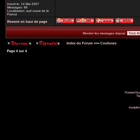
Inscrit le: 14 Mai 2007
Messages: 89
Localisation: sud ouest de la
France
Revenir en haut de page
Montrer les messages depuis:
Index du Forum
>>>
Coulisses
Page
4
sur
4
Powered by
Tra
Inscripti