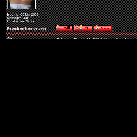
Inscrit le: 05 Mar 2007
Messages: 336
Localisation: Nancy
Revenir en haut de page
Alex
Posté le: Dim Juin 01, 2008 2:16 pm
Sujet du mess
fine lame
c'est la fin de la saison
rrrrrrrrrrrrrh 3 mois sans patin et encore 2 semai
_________________
Inscrit le: 14 Mai 2007
Messages: 89
Localisation: sud ouest de la
France
Revenir en haut de page
Duby
Posté le: Dim Juin 01, 2008 9:05 pm
Sujet du mess
Administratrice