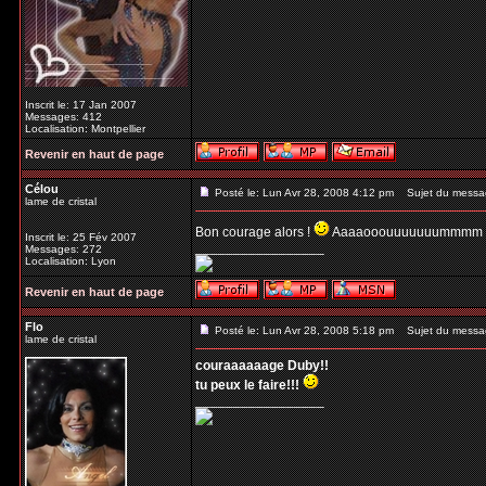
Inscrit le: 17 Jan 2007
Messages: 412
Localisation: Montpellier
Revenir en haut de page
Célou
Posté le: Lun Avr 28, 2008 4:12 pm
Sujet du messa
lame de cristal
Bon courage alors !
Aaaaooouuuuuuummmm 
Inscrit le: 25 Fév 2007
_________________
Messages: 272
Localisation: Lyon
Revenir en haut de page
Flo
Posté le: Lun Avr 28, 2008 5:18 pm
Sujet du messa
lame de cristal
couraaaaaage Duby!!
tu peux le faire!!!
_________________