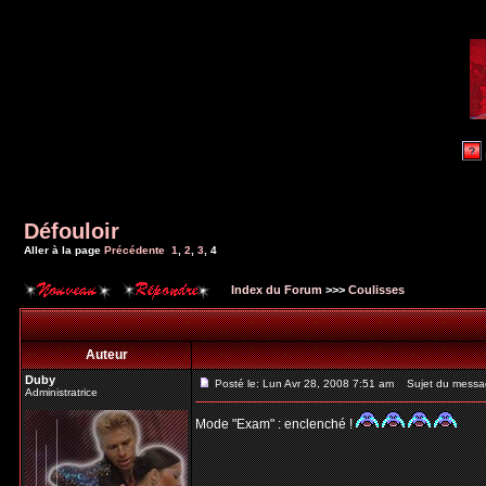
Défouloir
Aller à la page
Précédente
1
,
2
,
3
,
4
Index du Forum
>>>
Coulisses
Auteur
Duby
Posté le: Lun Avr 28, 2008 7:51 am
Sujet du messa
Administratrice
Mode "Exam" : enclenché !