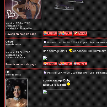
Inscrit le: 17 Jan 2007
Messages: 412
Localisation: Montpellier
Revenir en haut de page
Célou
Posté le: Lun Avr 28, 2008 4:12 pm
Sujet du messa
lame de cristal
Bon courage alors !
Aaaaooouuuuuuummmm 
Inscrit le: 25 Fév 2007
_________________
Messages: 272
Localisation: Lyon
Revenir en haut de page
Flo
Posté le: Lun Avr 28, 2008 5:18 pm
Sujet du messa
lame de cristal
couraaaaaage Duby!!
tu peux le faire!!!
_________________