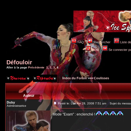
FAQ
Rechercher
Liste 
Profil
Se connecter po
Défouloir
Aller à la page
Précédente
1
,
2
,
3
,
4
Index du Forum
>>>
Coulisses
Auteur
Duby
Posté le: Lun Avr 28, 2008 7:51 am
Sujet du messa
Administratrice
Mode "Exam" : enclenché !