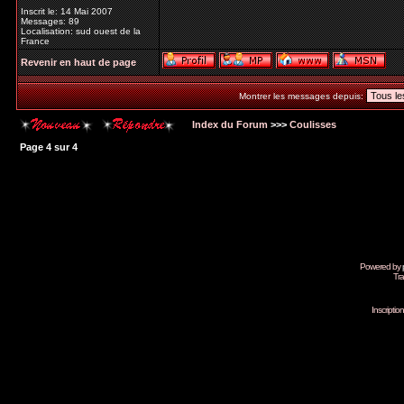
Inscrit le: 14 Mai 2007
Messages: 89
Localisation: sud ouest de la
France
Revenir en haut de page
Montrer les messages depuis:
Index du Forum
>>>
Coulisses
Page
4
sur
4
Powered by
Tra
Inscripti