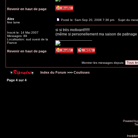
Revenir en haut de page
Alex
Posté le: Sam Sep 20, 2008 7:36 pm
Sujet du mess
fine lame
si si très motivant!!!!!!
Inscrit le: 14 Mai 2007
(même si personellement ma saison de patinage a 
Messages: 89
_________________
Localisation: sud ouest de la
France
Revenir en haut de page
Montrer les messages depuis:
Index du Forum
>>>
Coulisses
Page
4
sur
4
Powered by
Tra
Inscripti