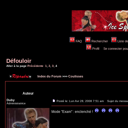
FAQ
Rechercher
Liste 
Profil
Se connecter pou
Défouloir
Aller à la page
Précédente
1
,
2
,
3
,
4
Index du Forum
>>>
Coulisses
Auteur
Duby
Posté le: Lun Avr 28, 2008 7:51 am
Sujet du messa
Administratrice
Mode "Exam" : enclenché !