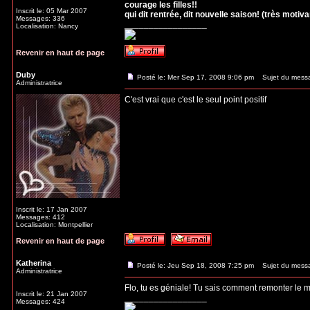
courage les filles!!
Inscrit le: 05 Mar 2007
qui dit rentrée, dit nouvelle saison! (très motivant
Messages: 336
_________________
Localisation: Nancy
Revenir en haut de page
Duby
Posté le: Mer Sep 17, 2008 9:06 pm
Sujet du mess
Administratrice
C'est vrai que c'est le seul point positif
Inscrit le: 17 Jan 2007
Messages: 412
Localisation: Montpellier
Revenir en haut de page
Katherina
Posté le: Jeu Sep 18, 2008 7:25 pm
Sujet du mess
Administratrice
Flo, tu es géniale! Tu sais comment remonter le m
Inscrit le: 21 Jan 2007
_________________
Messages: 424