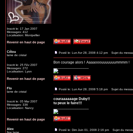
Inscrit le: 17 Jan 2007
Messages: 412
Localisation: Montpellier
Revenir en haut de page
Célou
Posté le: Lun Avr 28, 2008 4:12 pm
Sujet du messa
lame de cristal
Bon courage alors !
Aaaaooouuuuuuummmm !
Inscrit le: 25 Fév 2007
_________________
Messages: 272
Localisation: Lyon
Revenir en haut de page
Flo
Posté le: Lun Avr 28, 2008 5:18 pm
Sujet du messa
lame de cristal
couraaaaaage Duby!!
Inscrit le: 05 Mar 2007
tu peux le faire!!!
Messages: 336
_________________
Localisation: Nancy
Revenir en haut de page
Alex
Posté le: Dim Juin 01, 2008 2:16 pm
Sujet du mess
fine lame