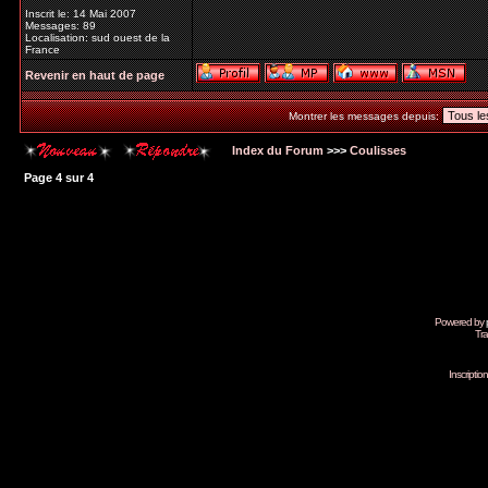
Inscrit le: 14 Mai 2007
Messages: 89
Localisation: sud ouest de la
France
Revenir en haut de page
Montrer les messages depuis:
Index du Forum
>>>
Coulisses
Page
4
sur
4
Powered by
Tra
Inscripti