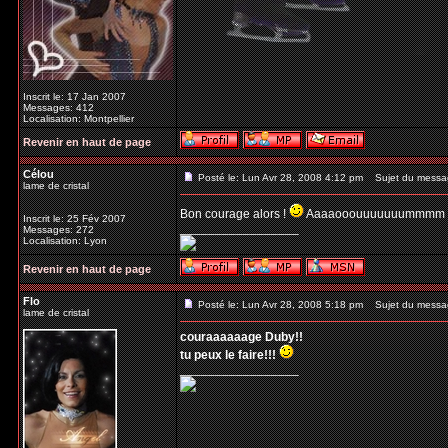
Inscrit le: 17 Jan 2007
Messages: 412
Localisation: Montpellier
Revenir en haut de page
Célou
Posté le: Lun Avr 28, 2008 4:12 pm
Sujet du messa
lame de cristal
Bon courage alors !
Aaaaooouuuuuuummmm 
Inscrit le: 25 Fév 2007
_________________
Messages: 272
Localisation: Lyon
Revenir en haut de page
Flo
Posté le: Lun Avr 28, 2008 5:18 pm
Sujet du messa
lame de cristal
couraaaaaage Duby!!
tu peux le faire!!!
_________________