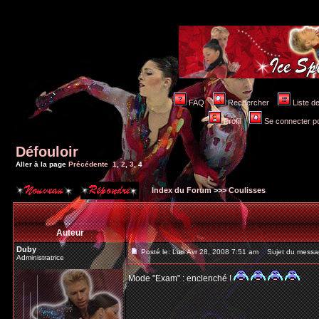
FAQ
Rechercher
Liste 
Profil
Se connecter po
Défouloir
Aller à la page
Précédente
1
,
2
,
3
,
4
Index du Forum
>>>
Coulisses
Auteur
Duby
Posté le: Lun Avr 28, 2008 7:51 am
Sujet du messa
Administratrice
Mode "Exam" : enclenché !