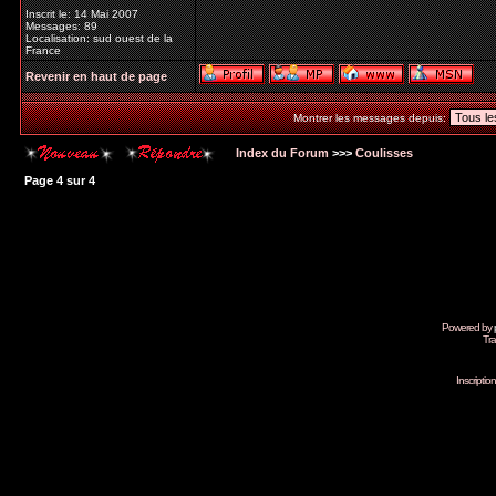
Inscrit le: 14 Mai 2007
Messages: 89
Localisation: sud ouest de la
France
Revenir en haut de page
Montrer les messages depuis:
Index du Forum
>>>
Coulisses
Page
4
sur
4
Powered by
Tra
Inscripti