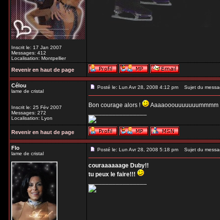
Inscrit le: 17 Jan 2007
Messages: 412
Localisation: Montpellier
Revenir en haut de page
Célou
Posté le: Lun Avr 28, 2008 4:12 pm
Sujet du messa
lame de cristal
Bon courage alors !
Aaaaooouuuuuuummmm 
Inscrit le: 25 Fév 2007
_________________
Messages: 272
Localisation: Lyon
Revenir en haut de page
Flo
Posté le: Lun Avr 28, 2008 5:18 pm
Sujet du messa
lame de cristal
couraaaaaage Duby!!
tu peux le faire!!!
_________________