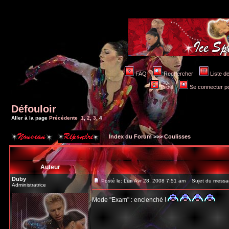
FAQ
Rechercher
Liste 
Profil
Se connecter po
Défouloir
Aller à la page
Précédente
1
,
2
,
3
,
4
Index du Forum
>>>
Coulisses
Auteur
Duby
Posté le: Lun Avr 28, 2008 7:51 am
Sujet du messa
Administratrice
Mode "Exam" : enclenché !