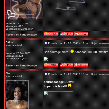
Inscrit le: 17 Jan 2007
Messages: 412
Localisation: Montpellier
Revenir en haut de page
Célou
Posté le: Lun Avr 28, 2008 4:12 pm
Sujet du messa
lame de cristal
Bon courage alors !
Aaaaooouuuuuuummmm 
Inscrit le: 25 Fév 2007
_________________
Messages: 272
Localisation: Lyon
Revenir en haut de page
Flo
Posté le: Lun Avr 28, 2008 5:18 pm
Sujet du messa
lame de cristal
couraaaaaage Duby!!
tu peux le faire!!!
_________________