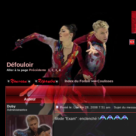
Défouloir
Aller à la page
Précédente
1
,
2
,
3
,
4
Index du Forum
>>>
Coulisses
Auteur
Duby
Posté le: Lun Avr 28, 2008 7:51 am
Sujet du messa
Administratrice
Mode "Exam" : enclenché !