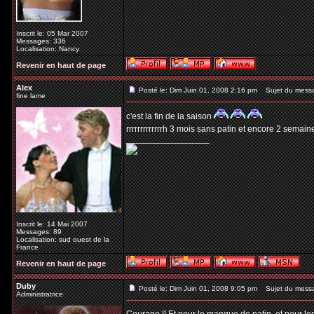
Inscrit le: 05 Mar 2007
Messages: 336
Localisation: Nancy
Revenir en haut de page
Alex
Posté le: Dim Juin 01, 2008 2:16 pm
Sujet du mess
fine lame
c'est la fin de la saison
rrrrrrrrrrrrrh 3 mois sans patin et encore 2 semai
_________________
Inscrit le: 14 Mai 2007
Messages: 89
Localisation: sud ouest de la
France
Revenir en haut de page
Duby
Posté le: Dim Juin 01, 2008 9:05 pm
Sujet du mess
Administratrice