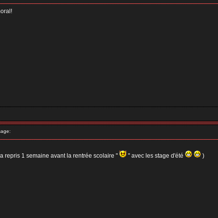
oral!
age:
repris 1 semaine avant la rentrée scolaire "
" avec les stage d'été
)