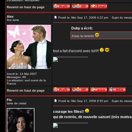
Localisation: Montpellier
Revenir en haut de page
Alex
Posté le: Mer Sep 17, 2008 4:22 pm
Sujet du mess
fine lame
Duby a écrit:
A bas la rentrée
tout a fait d'accord avec toi!!!!
_________________
Inscrit le: 14 Mai 2007
Messages: 89
Localisation: sud ouest de la
France
Revenir en haut de page
Flo
Posté le: Mer Sep 17, 2008 8:55 pm
Sujet du mess
lame de cristal
courage les filles!!
qui dit rentrée, dit nouvelle saison! (très motivant
_________________