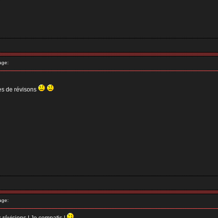
age:
nes de révisons
age: