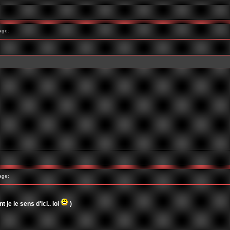
age:
age:
 je le sens d'ici.. lol
)