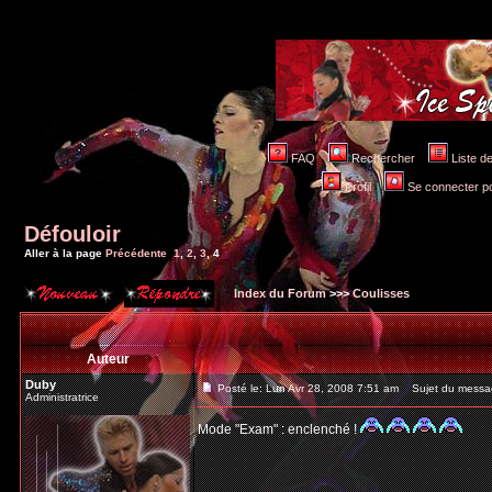
FAQ
Rechercher
Liste 
Profil
Se connecter po
Défouloir
Aller à la page
Précédente
1
,
2
,
3
,
4
Index du Forum
>>>
Coulisses
Auteur
Duby
Posté le: Lun Avr 28, 2008 7:51 am
Sujet du messa
Administratrice
Mode "Exam" : enclenché !