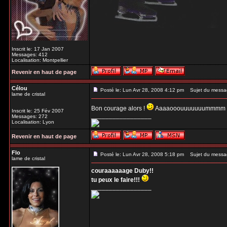
Inscrit le: 17 Jan 2007
Messages: 412
Localisation: Montpellier
Revenir en haut de page
Célou
Posté le: Lun Avr 28, 2008 4:12 pm
Sujet du messa
lame de cristal
Bon courage alors !
Aaaaooouuuuuuummmm 
Inscrit le: 25 Fév 2007
_________________
Messages: 272
Localisation: Lyon
Revenir en haut de page
Flo
Posté le: Lun Avr 28, 2008 5:18 pm
Sujet du messa
lame de cristal
couraaaaaage Duby!!
tu peux le faire!!!
_________________