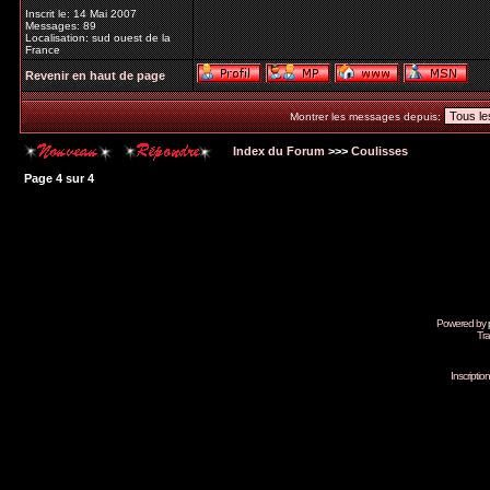
Inscrit le: 14 Mai 2007
Messages: 89
Localisation: sud ouest de la
France
Revenir en haut de page
Montrer les messages depuis:
Index du Forum
>>>
Coulisses
Page
4
sur
4
Powered by
Tra
Inscripti