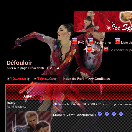
FAQ
Rechercher
Liste 
Profil
Se connecter po
Défouloir
Aller à la page
Précédente
1
,
2
,
3
,
4
Index du Forum
>>>
Coulisses
Auteur
Duby
Posté le: Lun Avr 28, 2008 7:51 am
Sujet du messa
Administratrice
Mode "Exam" : enclenché !