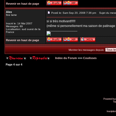
Revenir en haut de page
Alex
Posté le: Sam Sep 20, 2008 7:36 pm
Sujet du mess
fine lame
si si très motivant!!!!!!
Inscrit le: 14 Mai 2007
(même si personellement ma saison de patinage a 
Messages: 89
Localisation: sud ouest de la
_________________
France
Revenir en haut de page
Montrer les messages depuis:
Index du Forum
>>>
Coulisses
Page
4
sur
4
Powered by
Tra
Inscripti