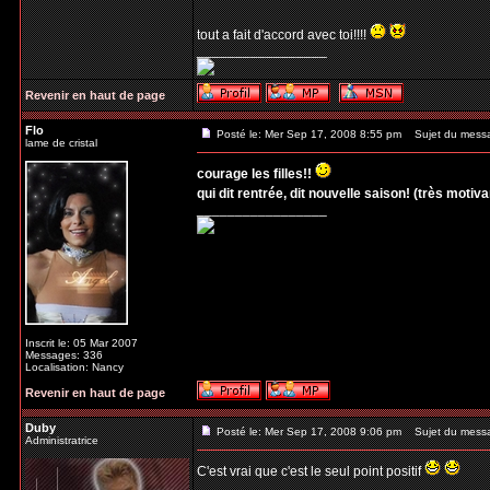
tout a fait d'accord avec toi!!!!
_________________
Revenir en haut de page
Flo
Posté le: Mer Sep 17, 2008 8:55 pm
Sujet du mess
lame de cristal
courage les filles!!
qui dit rentrée, dit nouvelle saison! (très motivant
_________________
Inscrit le: 05 Mar 2007
Messages: 336
Localisation: Nancy
Revenir en haut de page
Duby
Posté le: Mer Sep 17, 2008 9:06 pm
Sujet du mess
Administratrice
C'est vrai que c'est le seul point positif