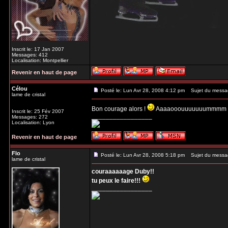
Inscrit le: 17 Jan 2007
Messages: 412
Localisation: Montpellier
Revenir en haut de page
Célou
Posté le: Lun Avr 28, 2008 4:12 pm
Sujet du messa
lame de cristal
Bon courage alors !
Aaaaooouuuuuuummmm 
Inscrit le: 25 Fév 2007
_________________
Messages: 272
Localisation: Lyon
Revenir en haut de page
Flo
Posté le: Lun Avr 28, 2008 5:18 pm
Sujet du messa
lame de cristal
couraaaaaage Duby!!
tu peux le faire!!!
_________________