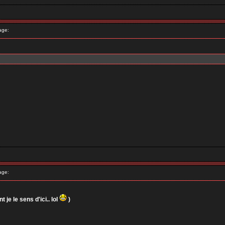
age:
age:
 je le sens d'ici.. lol
)