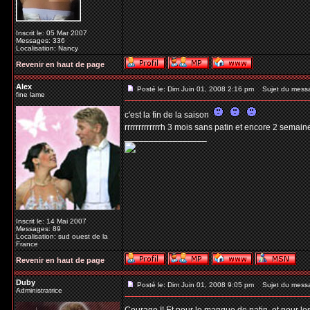
Inscrit le: 05 Mar 2007
Messages: 336
Localisation: Nancy
Revenir en haut de page
Alex
Posté le: Dim Juin 01, 2008 2:16 pm
Sujet du mess
fine lame
c'est la fin de la saison
rrrrrrrrrrrrrh 3 mois sans patin et encore 2 semai
_________________
Inscrit le: 14 Mai 2007
Messages: 89
Localisation: sud ouest de la
France
Revenir en haut de page
Duby
Posté le: Dim Juin 01, 2008 9:05 pm
Sujet du mess
Administratrice