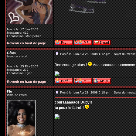
Inscrit le: 17 Jan 2007
Messages: 412
Localisation: Montpellier
Revenir en haut de page
Célou
Posté le: Lun Avr 28, 2008 4:12 pm
Sujet du messa
lame de cristal
Bon courage alors !
Aaaaooouuuuuuummmm 
Inscrit le: 25 Fév 2007
_________________
Messages: 272
Localisation: Lyon
Revenir en haut de page
Flo
Posté le: Lun Avr 28, 2008 5:18 pm
Sujet du messa
lame de cristal
couraaaaaage Duby!!
tu peux le faire!!!
_________________