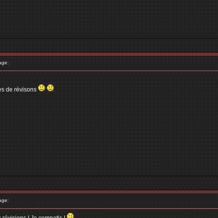
age:
nes de révisons
age: