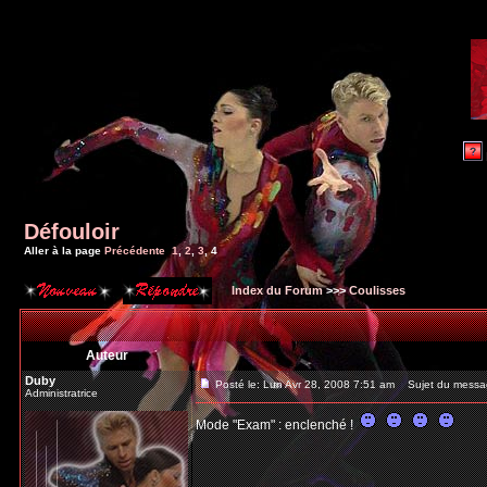
Défouloir
Aller à la page
Précédente
1
,
2
,
3
,
4
Index du Forum
>>>
Coulisses
Auteur
Duby
Posté le: Lun Avr 28, 2008 7:51 am
Sujet du messa
Administratrice
Mode "Exam" : enclenché !