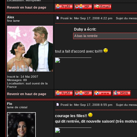
Localisation: Montpellier
Revenir en haut de page
Alex
Posté le: Mer Sep 17, 2008 4:22 pm
Sujet du mess
fine lame
Duby a écrit:
A bas la rentrée
tout a fait d'accord avec toi!!!!
_________________
Inscrit le: 14 Mai 2007
Messages: 89
Localisation: sud ouest de la
France
Revenir en haut de page
Flo
Posté le: Mer Sep 17, 2008 8:55 pm
Sujet du mess
lame de cristal
courage les filles!!
qui dit rentrée, dit nouvelle saison! (très motivant
_________________