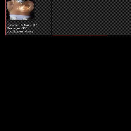
Inscrit le: 05 Mar 2007
Messages: 336
Localisation: Nancy
Revenir en haut de page
Duby
Posté le: Mer Sep 17, 2008 9:06 pm
Sujet du mess
Administratrice
C'est vrai que c'est le seul point positif
Inscrit le: 17 Jan 2007
Messages: 412
Localisation: Montpellier
Revenir en haut de page
Katherina
Posté le: Jeu Sep 18, 2008 7:25 pm
Sujet du mess
Administratrice