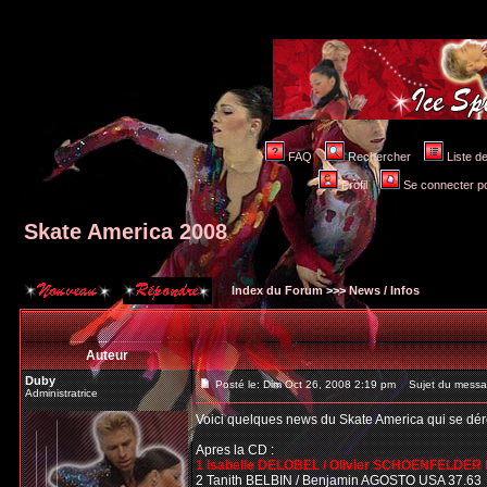
FAQ
Rechercher
Liste 
Profil
Se connecter po
Skate America 2008
Index du Forum
>>>
News / Infos
Auteur
Duby
Posté le: Dim Oct 26, 2008 2:19 pm
Sujet du messag
Administratrice
Voici quelques news du Skate America qui se dé
Apres la CD :
1 Isabelle DELOBEL / Olivier SCHOENFELDER 
2 Tanith BELBIN / Benjamin AGOSTO USA 37.63