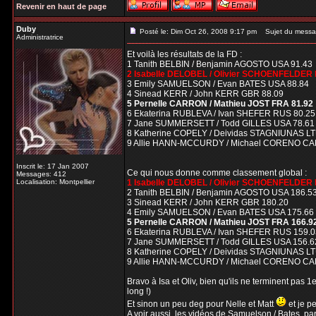
Revenir en haut de page
Duby
Posté le: Dim Oct 26, 2008 9:17 pm
Sujet du messa
Administratrice
Et voilà les résultats de la FD :
1 Tanith BELBIN / Benjamin AGOSTO USA 91.43
2 Isabelle DELOBEL / Olivier SCHOENFELDER 
3 Emily SAMUELSON / Evan BATES USA 88.84
4 Sinead KERR / John KERR GBR 88.09
5 Pernelle CARRON / Mathieu JOST FRA 81.92
6 Ekaterina RUBLEVA / Ivan SHEFER RUS 80.25
7 Jane SUMMERSETT / Todd GILLES USA 78.61
8 Katherine COPELY / Deividas STAGNIUNAS LT
9 Allie HANN-MCCURDY / Michael CORENO CA
Inscrit le: 17 Jan 2007
Ce qui nous donne comme classement global :
Messages: 412
Localisation: Montpellier
1 Isabelle DELOBEL / Olivier SCHOENFELDER
2 Tanith BELBIN / Benjamin AGOSTO USA 186.5
3 Sinead KERR / John KERR GBR 180.20
4 Emily SAMUELSON / Evan BATES USA 175.66
5 Pernelle CARRON / Mathieu JOST FRA 166.9
6 Ekaterina RUBLEVA / Ivan SHEFER RUS 159.0
7 Jane SUMMERSETT / Todd GILLES USA 156.6
8 Katherine COPELY / Deividas STAGNIUNAS LT
9 Allie HANN-MCCURDY / Michael CORENO CA
Bravo à Isa et Oliv, bien qu'ils ne terminent pas 1e
long !)
Et sinon un peu deg pour Nelle et Matt
et je pe
A voir aussi, les vidéos de Samuelson / Bates, par