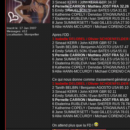
3 Sinead KERR / John KERR GBR 34.37
4 Pernelle CARRON / Mathieu JOST FRA 32.26
5 Emily SAMUELSON / Evan BATES USA 31.81
6 Katherine COPELY / Deividas STAGNIUNAS LT
7 Ekaterina RUBLEVA / Ivan SHEFER RUS 28.41
8 Jane SUMMERSETT / Todd GILLES USA 27.50
9 Allie HANN-MCCURDY / Michael CORENO CA
Inscrit le: 17 Jan 2007
Messages: 412
Localisation: Montpellier
Apres l'OD :
1 Isabelle DELOBEL / Olivier SCHOENFELDER 
2 Sinead KERR / John KERR GBR 57.74
3 Tanith BELBIN / Benjamin AGOSTO USA 57.47
4 Emily SAMUELSON / Evan BATES USA 55.01
5 Pernelle CARRON / Mathieu JOST FRA 52.74
6 Jane SUMMERSETT / Todd GILLES USA 50.51
7 Ekaterina RUBLEVA / Ivan SHEFER RUS 50.37
8 Katherine COPELY / Deividas STAGNIUNAS LT
9 Allie HANN-MCCURDY / Michael CORENO CA
Ce qui nous donne comme classement général pro
1 Isabelle DELOBEL / Olivier SCHOENFELDER 
2 Tanith BELBIN / Benjamin AGOSTO USA 95.10
3 Sinead KERR / John KERR GBR 92.11
4 Emily SAMUELSON / Evan BATES USA 86.82
5 Pernelle CARRON / Mathieu JOST FRA 85.00
6 Ekaterina RUBLEVA / Ivan SHEFER RUS 78.78
7 Katherine COPELY / Deividas STAGNIUNAS LT
8 Jane SUMMERSETT / Todd GILLES USA 78.01
9 Allie HANN-MCCURDY / Michael CORENO CA
On attend plus que la FD !