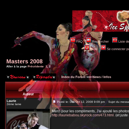
FAQ
Rechercher
Liste 
Profil
Se connecter po
Masters 2008
Aller à la page
Précédente
1
,
2
Index du Forum
>>>
News / Infos
Auteur
Laurie
Posté le: Dim Oct 12, 2008 9:09 pm
Sujet du messa
2ème lame
Merci pour les compliments, J'ai ajouté les photos
http://lauriebabou.skyrock.com/473.html.
(et juste