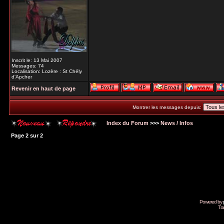
Inscrit le: 13 Mai 2007
Messages: 74
Localisation: Lozère : St Chély
d'Apcher
Revenir en haut de page
Montrer les messages depuis:
Index du Forum
>>>
News / Infos
Page
2
sur
2
Powered by
Tra