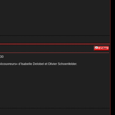
h30
découvreurs» d’Isabelle Delobel et Olivier Schoenfelder.