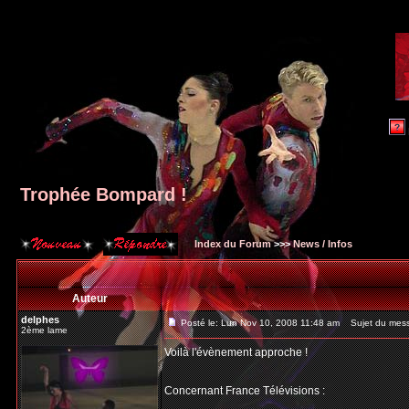
Trophée Bompard !
Index du Forum
>>>
News / Infos
Auteur
delphes
Posté le: Lun Nov 10, 2008 11:48 am
Sujet du mess
2ème lame
Voilà l'évènement approche !
Concernant France Télévisions :