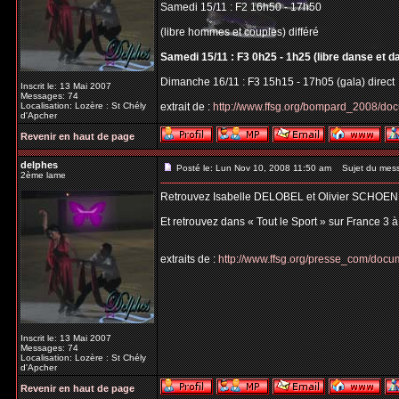
Samedi 15/11 : F2 16h50 - 17h50
(libre hommes et couples) différé
Samedi 15/11 : F3 0h25 - 1h25 (libre danse et d
Dimanche 16/11 : F3 15h15 - 17h05 (gala) direct
Inscrit le: 13 Mai 2007
Messages: 74
Localisation: Lozère : St Chély
extrait de :
http://www.ffsg.org/bompard_2008/do
d'Apcher
Revenir en haut de page
delphes
Posté le: Lun Nov 10, 2008 11:50 am
Sujet du mes
2ème lame
Retrouvez Isabelle DELOBEL et Olivier SCHOEN
Et retrouvez dans « Tout le Sport » sur France 3 
extraits de :
http://www.ffsg.org/presse_com/do
Inscrit le: 13 Mai 2007
Messages: 74
Localisation: Lozère : St Chély
d'Apcher
Revenir en haut de page