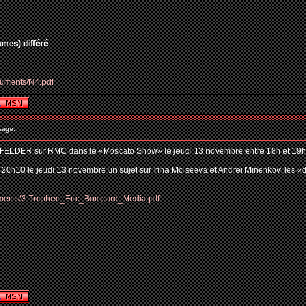
ames) différé
cuments/N4.pdf
sage:
FELDER sur RMC dans le «Moscato Show» le jeudi 13 novembre entre 18h et 19
à 20h10 le jeudi 13 novembre un sujet sur Irina Moiseeva et Andrei Minenkov, les «
cuments/3-Trophee_Eric_Bompard_Media.pdf