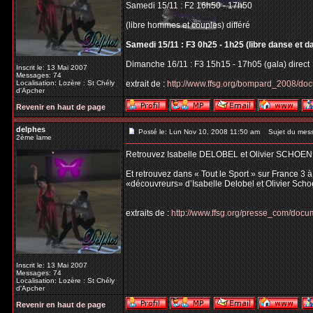
Samedi 15/11 : F2 16h50 - 17h50
(libre hommes et couples) différé
Samedi 15/11 : F3 0h25 - 1h25 (libre danse et d
Dimanche 16/11 : F3 15h15 - 17h05 (gala) direct
Inscrit le: 13 Mai 2007
Messages: 74
Localisation: Lozère : St Chély
extrait de :
http://www.ffsg.org/bompard_2008/do
d'Apcher
Revenir en haut de page
delphes
Posté le: Lun Nov 10, 2008 11:50 am
Sujet du mes
2ème lame
Retrouvez Isabelle DELOBEL et Olivier SCHOEN
Et retrouvez dans « Tout le Sport » sur France 3 
«découvreurs» d’Isabelle Delobel et Olivier Scho
extraits de :
http://www.ffsg.org/presse_com/do
Inscrit le: 13 Mai 2007
Messages: 74
Localisation: Lozère : St Chély
d'Apcher
Revenir en haut de page