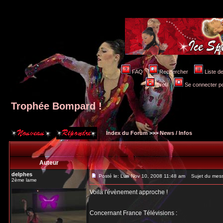
FAQ
Rechercher
Liste 
Profil
Se connecter po
Trophée Bompard !
Index du Forum
>>>
News / Infos
Auteur
delphes
Posté le: Lun Nov 10, 2008 11:48 am
Sujet du mess
2ème lame
Voilà l'évènement approche !
Concernant France Télévisions :