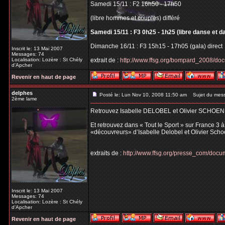
Samedi 15/11 : F2 16h50 - 17h50
(libre hommes et couples) différé
Samedi 15/11 : F3 0h25 - 1h25 (libre danse et d
Dimanche 16/11 : F3 15h15 - 17h05 (gala) direct
Inscrit le: 13 Mai 2007
Messages: 74
Localisation: Lozère : St Chély
extrait de :
http://www.ffsg.org/bompard_2008/do
d'Apcher
Revenir en haut de page
delphes
Posté le: Lun Nov 10, 2008 11:50 am
Sujet du mes
2ème lame
Retrouvez Isabelle DELOBEL et Olivier SCHOEN
Et retrouvez dans « Tout le Sport » sur France 3 
«découvreurs» d’Isabelle Delobel et Olivier Scho
extraits de :
http://www.ffsg.org/presse_com/do
Inscrit le: 13 Mai 2007
Messages: 74
Localisation: Lozère : St Chély
d'Apcher
Revenir en haut de page