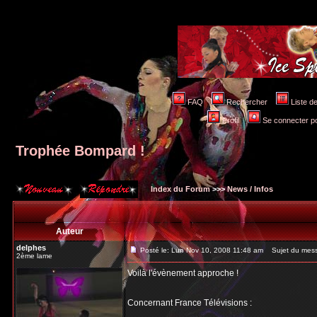
FAQ
Rechercher
Liste 
Profil
Se connecter po
Trophée Bompard !
Index du Forum
>>>
News / Infos
Auteur
delphes
Posté le: Lun Nov 10, 2008 11:48 am
Sujet du mess
2ème lame
Voilà l'évènement approche !
Concernant France Télévisions :