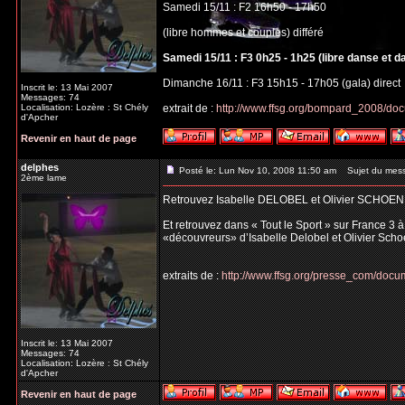
Samedi 15/11 : F2 16h50 - 17h50
(libre hommes et couples) différé
Samedi 15/11 : F3 0h25 - 1h25 (libre danse et d
Dimanche 16/11 : F3 15h15 - 17h05 (gala) direct
Inscrit le: 13 Mai 2007
Messages: 74
Localisation: Lozère : St Chély
extrait de :
http://www.ffsg.org/bompard_2008/do
d'Apcher
Revenir en haut de page
delphes
Posté le: Lun Nov 10, 2008 11:50 am
Sujet du mes
2ème lame
Retrouvez Isabelle DELOBEL et Olivier SCHOEN
Et retrouvez dans « Tout le Sport » sur France 3 
«découvreurs» d’Isabelle Delobel et Olivier Scho
extraits de :
http://www.ffsg.org/presse_com/do
Inscrit le: 13 Mai 2007
Messages: 74
Localisation: Lozère : St Chély
d'Apcher
Revenir en haut de page