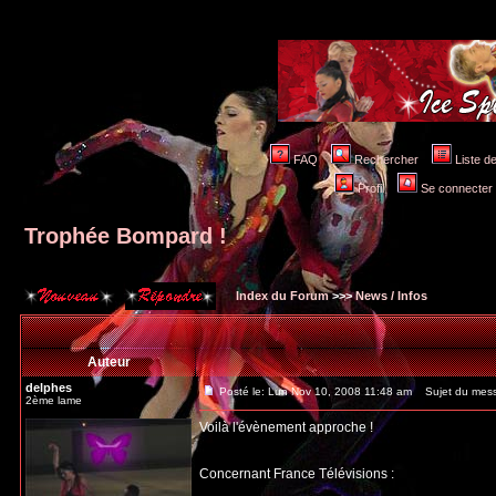
FAQ
Rechercher
Liste 
Profil
Se connecter 
Trophée Bompard !
Index du Forum
>>>
News / Infos
Auteur
delphes
Posté le: Lun Nov 10, 2008 11:48 am
Sujet du mess
2ème lame
Voilà l'évènement approche !
Concernant France Télévisions :