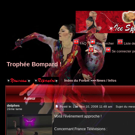
FAQ
Rechercher
Liste 
Profil
Se connecter po
Trophée Bompard !
Index du Forum
>>>
News / Infos
Auteur
delphes
Posté le: Lun Nov 10, 2008 11:48 am
Sujet du mess
2ème lame
Voilà l'évènement approche !
Concernant France Télévisions :