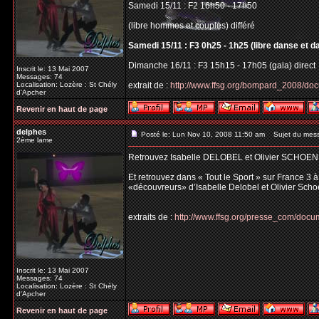
Samedi 15/11 : F2 16h50 - 17h50
(libre hommes et couples) différé
Samedi 15/11 : F3 0h25 - 1h25 (libre danse et d
Dimanche 16/11 : F3 15h15 - 17h05 (gala) direct
Inscrit le: 13 Mai 2007
Messages: 74
Localisation: Lozère : St Chély
extrait de :
http://www.ffsg.org/bompard_2008/do
d'Apcher
Revenir en haut de page
delphes
Posté le: Lun Nov 10, 2008 11:50 am
Sujet du mes
2ème lame
Retrouvez Isabelle DELOBEL et Olivier SCHOEN
Et retrouvez dans « Tout le Sport » sur France 3 
«découvreurs» d’Isabelle Delobel et Olivier Scho
extraits de :
http://www.ffsg.org/presse_com/do
Inscrit le: 13 Mai 2007
Messages: 74
Localisation: Lozère : St Chély
d'Apcher
Revenir en haut de page